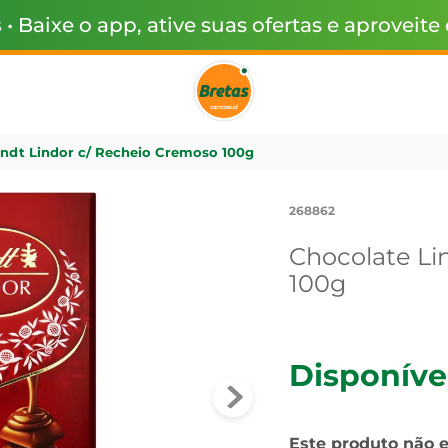
s
• Baixe o app, ative suas ofertas e aproveite
indt Lindor c/ Recheio Cremoso 100g
268862
Chocolate Li
100g
Disponíve
Este produto não 