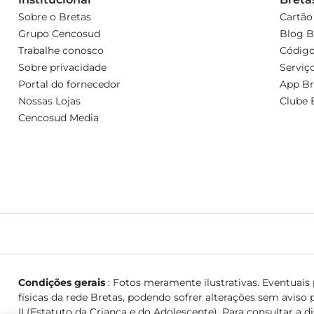
Sobre o Bretas
Cartão
Grupo Cencosud
Blog B
Trabalhe conosco
Código
Sobre privacidade
Serviç
Portal do fornecedor
App Br
Nossas Lojas
Clube 
Cencosud Media
Condições gerais
: Fotos meramente ilustrativas. Eventuais p
físicas da rede Bretas, podendo sofrer alterações sem aviso p
II (Estatuto da Criança e do Adolescente). Para consultar a d