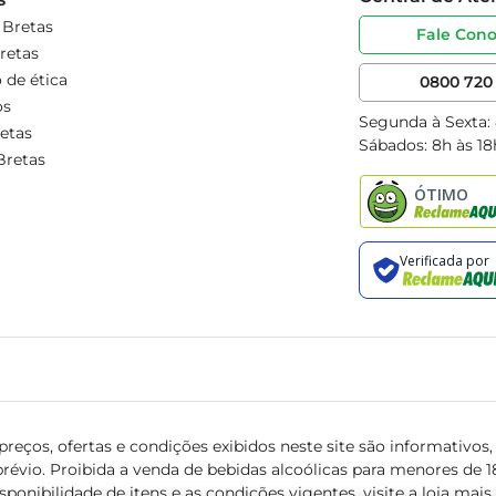
 Bretas
Fale Con
retas
 de ética
0800 720 
os
Segunda à Sexta:
etas
Sábados: 8h às 18
Bretas
reços, ofertas e condições exibidos neste site são informativos, v
révio. Proibida a venda de bebidas alcoólicas para menores de 18 
isponibilidade de itens e as condições vigentes, visite a loja mai