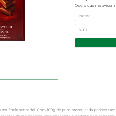
Quero que me avisem q
xperiência sensorial. Com 100g de puro prazer, cada pedaço traz