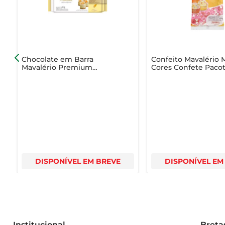
Chocolate em Barra
Confeito Mavalério M
Mavalério Premium
Cores Confete Paco
Chocolate Branco 1.01Kg
150g
DISPONÍVEL EM BREVE
DISPONÍVEL EM
Institucional
Breta