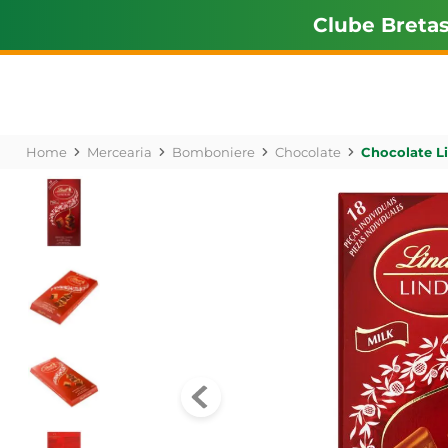
Clube Breta
Mercearia
Bomboniere
Chocolate
Chocolate L