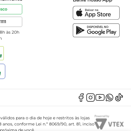
osco
1111
 8h às 20h
h
álidos para o dia de hoje e restritos às lojas
anos, conforme Lei n.º 8069/90, art. 81, inciso
s próxima de você.