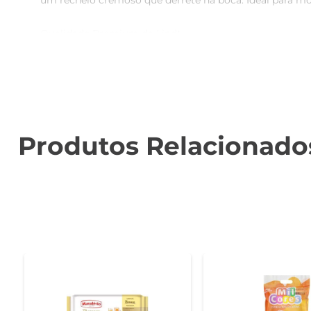
um recheio cremoso que derrete na boca. Ideal para mo
Qualidade Premium da Lindt  

Reconhecida mundialmente pela excelência em chocolates
com cacau selecionado, garantindo um sabor rico e autên
Versatilidade e Ocasiões de Uso  

Esse chocolate é ideal para diversas ocasiões. Seja 
versatilidade. Além disso, pode ser utilizado em receit
Produtos Relacionado
Armazenamento e Dicas de Consumo  

Para preservar a qualidade e o sabor do Chocolate Suíç
mordida, permitindo que o chocolate derreta lentamente
Especificações do Produto  

- Peso: 100g  

- Tipo: Chocolate ao leite com recheio cremoso  

- Marca: Lindt