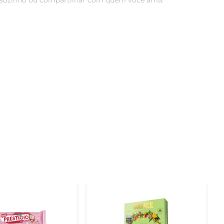
r sozinho ou compartilhar com quem você ama.

eitas. O Chocolate Suíço Lindt Milk Lindor é elaborado 
hocolate uma escolha sofisticada para os apreciadores.

mpanhar um café ou chá, o Lindor se destaca pela sua 
inte a qualquer prato.

seco, longe da luz direta. Ao degustar, aproveite cada 