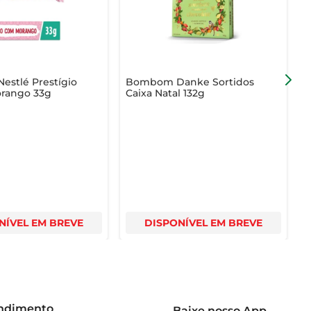
stlé Prestígio
Bombom Danke Sortidos
orango 33g
Caixa Natal 132g
T
C
NÍVEL EM BREVE
DISPONÍVEL EM BREVE
endimento
Baixe nosso App