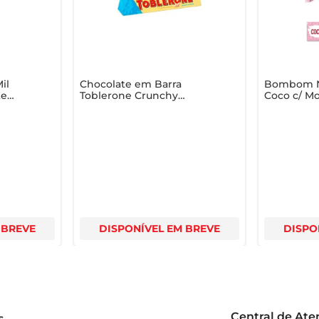
il
Chocolate em Barra
Bombom Ne
te
Toblerone Crunchy
Coco c/ M
Almonds 100g
 BREVE
DISPONÍVEL EM BREVE
DISPO
Central de At
s