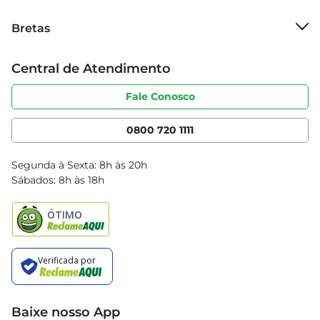
em experiências memoráveis.
Sobre o Bretas
Bretas
Grupo Cencosud
Trabalhe conosco
Cartão Bretas
Central de Atendimento
Sobre privacidade
Produtos Bretas
Portal do fornecedor
Código de ética
Fale Conosco
Nossas Lojas
Serviços
Cencosud Media
App Bretas
0800 720 1111
Clube Bretas
Blog Bretas
Segunda à Sexta: 8h às 20h
Black Friday
Sábados: 8h às 18h
Natal
Baixe nosso App