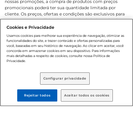
nossas promoções, a compra de produtos com preços
promocionais poderá ter sua quantidade limitada por
cliente. Os preços, ofertas e condições são exclusivos para
o e-commerce e válidos durante o dia de hoje, podendo
sofrer alterações sem prévia notificação. Proibida a venda
Cookies e Privacidade
de bebidas alcoólicas para menores de 18 anos, conforme
Usamos cookies para melhorar sua experiência de navegação, otimizar as
Lei n.º 8069/90, art. 81, inciso II (Estatuto da Criança e do
funcionalidades do site, e trazer conteúdo e ofertas personalizadas para
Adolescente). Preços e condições exclusivos para o
você, baseadas em seu histórico de navegação. Ao clicar em aceitar, você
concorda em armazenar cookies em seu dispositivo. Para informações
, podendo sofrer alterações sem aviso
www.bretas.com.br
mais detalhadas a respeito de cookies, consulte nossa Política de
prévio. O valor mínimo para as compras on-line é de R$
Privacidade.
80,00.
Configurar privacidade
© 2025 Copyright. Todos os direitos
reservados Bretas.
Rejeitar todos
Aceitar todos os cookies
Cencosud Brasil Comercial SA.CNPJ sob n°
39.346.861/0350-38 . Sediada na Av. das Nações Unidas,
12.995, 21º andar, CEP: 04.578-000, Bairro Brooklin Paulista,