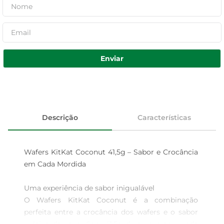
Enviar
Descrição
Características
Wafers KitKat Coconut 41,5g – Sabor e Crocância 
em Cada Mordida

Uma experiência de sabor inigualável  

O Wafers KitKat Coconut é a combinação 
perfeita entre a crocância dos wafers e o sabor 