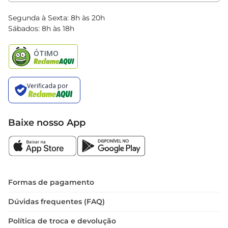
Clube Bretas
Blog Bretas
Segunda à Sexta: 8h às 20h
Black Friday
Sábados: 8h às 18h
Natal
Baixe nosso App
Formas de pagamento
Dúvidas frequentes (FAQ)
Política de troca e devolução