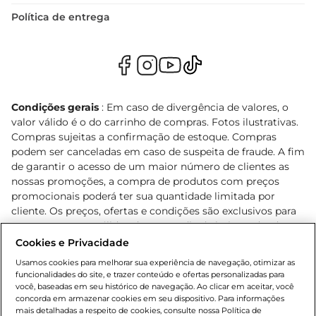
Política de entrega
Condições gerais
: Em caso de divergência de valores, o
valor válido é o do carrinho de compras. Fotos ilustrativas.
Compras sujeitas a confirmação de estoque. Compras
podem ser canceladas em caso de suspeita de fraude. A fim
de garantir o acesso de um maior número de clientes as
nossas promoções, a compra de produtos com preços
promocionais poderá ter sua quantidade limitada por
cliente. Os preços, ofertas e condições são exclusivos para
o e-commerce e válidos durante o dia de hoje, podendo
sofrer alterações sem prévia notificação. Proibida a venda
Cookies e Privacidade
de bebidas alcoólicas para menores de 18 anos, conforme
Usamos cookies para melhorar sua experiência de navegação, otimizar as
Lei n.º 8069/90, art. 81, inciso II (Estatuto da Criança e do
funcionalidades do site, e trazer conteúdo e ofertas personalizadas para
Adolescente). Preços e condições exclusivos para o
você, baseadas em seu histórico de navegação. Ao clicar em aceitar, você
concorda em armazenar cookies em seu dispositivo. Para informações
, podendo sofrer alterações sem aviso
www.bretas.com.br
mais detalhadas a respeito de cookies, consulte nossa Política de
prévio. O valor mínimo para as compras on-line é de R$