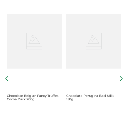
C
B
P
Chocolate Belgian Fancy Truffes
Chocolate Perugina Baci Milk
Cocoa Dark 200g
150g