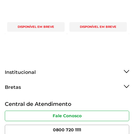
DISPONÍVEL EM BREVE
DISPONÍVEL EM BREVE
Institucional
Sobre o Bretas
Bretas
Grupo Cencosud
Trabalhe conosco
Cartão Bretas
Central de Atendimento
Sobre privacidade
Produtos Bretas
Portal do fornecedor
Código de ética
Fale Conosco
Nossas Lojas
Serviços
Cencosud Media
App Bretas
0800 720 1111