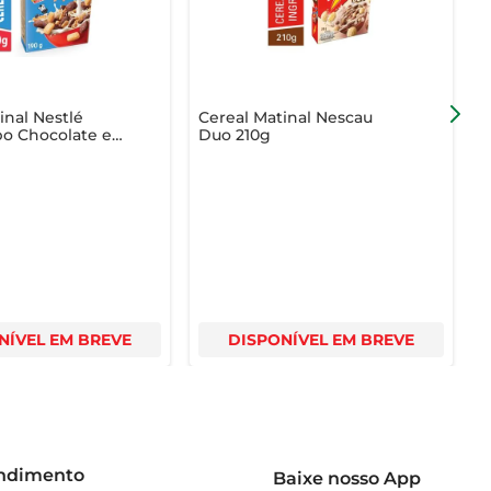
inal Nestlé
Cereal Matinal Nescau
C
o Chocolate e
Duo 210g
N
190g
T
NÍVEL EM BREVE
DISPONÍVEL EM BREVE
endimento
Baixe nosso App