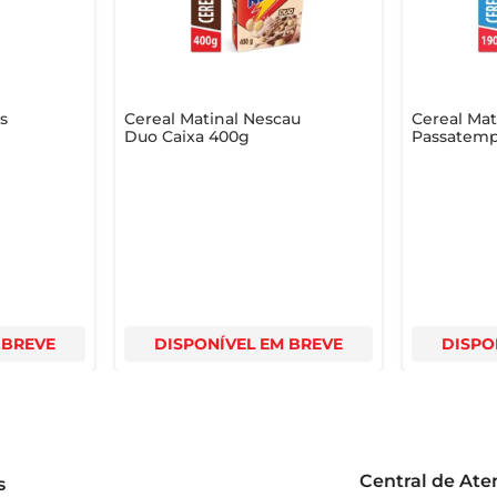
as
Cereal Matinal Nescau
Cereal Mat
Duo Caixa 400g
Passatemp
Baunilha 
 BREVE
DISPONÍVEL EM BREVE
DISPO
Central de At
s