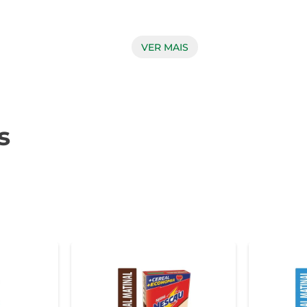
VER MAIS
opção que contribui para uma alimentação equilibrada. Com in
r a saciedade e a energia ao longo do dia. A presença do cho
s
podendo ser utilizado em diversas receitas. Experimente adi
staca, pois é uma opção rápida e fácil para aqueles dias em qu
 flocos, totalizando 440g de sabor e nutrição. Com uma embalag
onsumindo um produto de qualidade. Ideal para toda a família,