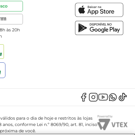
osco
1111
 8h às 20h
h
álidos para o dia de hoje e restritos às lojas
anos, conforme Lei n.º 8069/90, art. 81, inciso
s próxima de você.