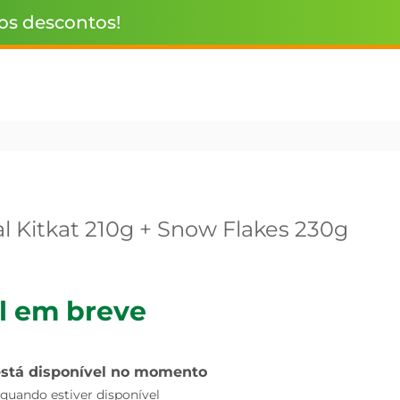
 os descontos!
l Kitkat 210g + Snow Flakes 230g
l em breve
está disponível no momento
uando estiver disponível