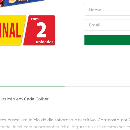
Nutrição em Cada Colher

uem busca um início de dia saboroso e nutritivo. Composto por 2
erada. Ideal para acompanhar leite, iogurte ou até mesmo ser con