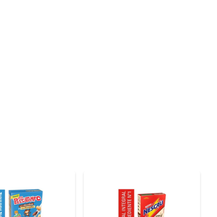
gredientes selecionados, ele oferece uma combinação 
colate traz um toque especial, tornando o momento da 
cionar o cereal a smoothies, bolos ou até mesmo como 
e o tempo é curto, mas a qualidade da alimentação não 
em que garante a frescura dos ingredientes, você pode 
 é uma excelente escolha para quem valoriza momentos 