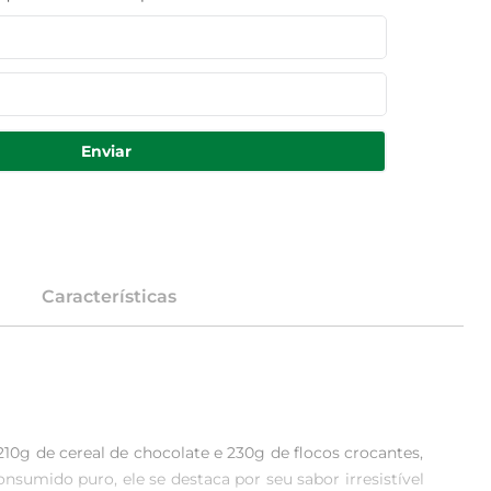
Enviar
Características
10g de cereal de chocolate e 230g de flocos crocantes, 
sumido puro, ele se destaca por seu sabor irresistível 