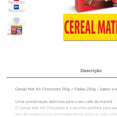
Descrição
Cereal Mat Kit Chocolate 210g + Flakes 230g – Sabor e 
Uma combinação deliciosa para o seu café da manhã

O Cereal Mat Kit Chocolate é a escolha perfeita para q
este kit proporciona uma experiência única a cada colh