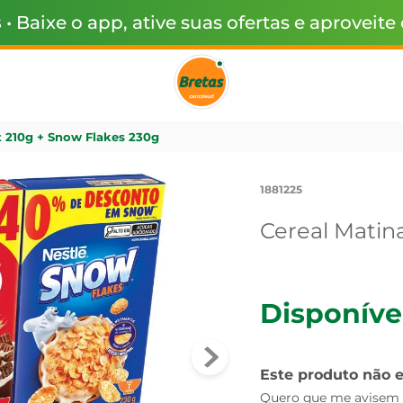
s
• Baixe o app, ative suas ofertas e aproveite
t 210g + Snow Flakes 230g
1881225
Cereal Matina
Disponíve
Este produto não 
Quero que me avisem q