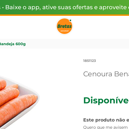
s
• Baixe o app, ative suas ofertas e aproveite
Bandeja 600g
1851123
Cenoura Bena
Disponíve
Este produto não 
Quero que me avisem q