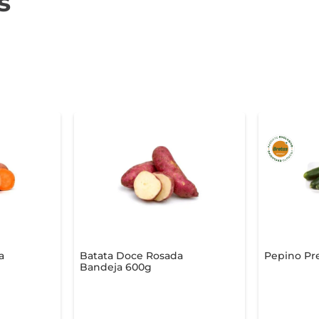
s
a
Batata Doce Rosada
Pepino Pr
Bandeja 600g