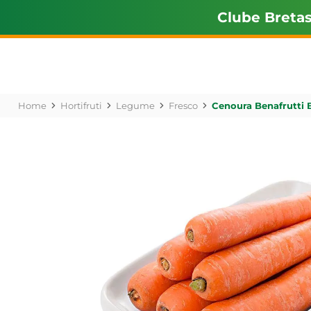
Clube Breta
Hortifruti
Legume
Fresco
Cenoura Benafrutti 