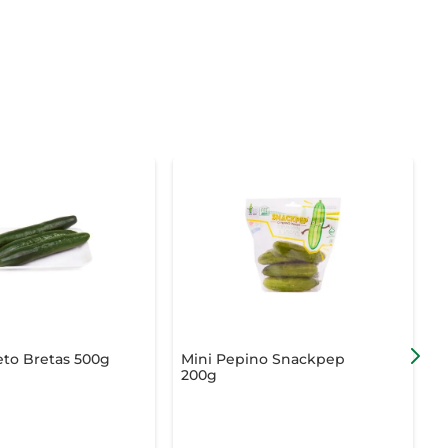
eto Bretas 500g
Mini Pepino Snackpep
P
200g
V