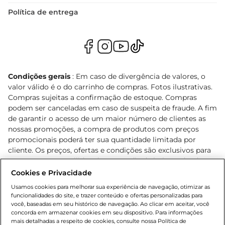
Política de entrega
Condições gerais
: Em caso de divergência de valores, o
valor válido é o do carrinho de compras. Fotos ilustrativas.
Compras sujeitas a confirmação de estoque. Compras
podem ser canceladas em caso de suspeita de fraude. A fim
de garantir o acesso de um maior número de clientes as
nossas promoções, a compra de produtos com preços
promocionais poderá ter sua quantidade limitada por
cliente. Os preços, ofertas e condições são exclusivos para
o e-commerce e válidos durante o dia de hoje, podendo
sofrer alterações sem prévia notificação. Proibida a venda
Cookies e Privacidade
de bebidas alcoólicas para menores de 18 anos, conforme
Usamos cookies para melhorar sua experiência de navegação, otimizar as
Lei n.º 8069/90, art. 81, inciso II (Estatuto da Criança e do
funcionalidades do site, e trazer conteúdo e ofertas personalizadas para
Adolescente). Preços e condições exclusivos para o
você, baseadas em seu histórico de navegação. Ao clicar em aceitar, você
concorda em armazenar cookies em seu dispositivo. Para informações
, podendo sofrer alterações sem aviso
www.bretas.com.br
mais detalhadas a respeito de cookies, consulte nossa Política de
prévio. O valor mínimo para as compras on-line é de R$