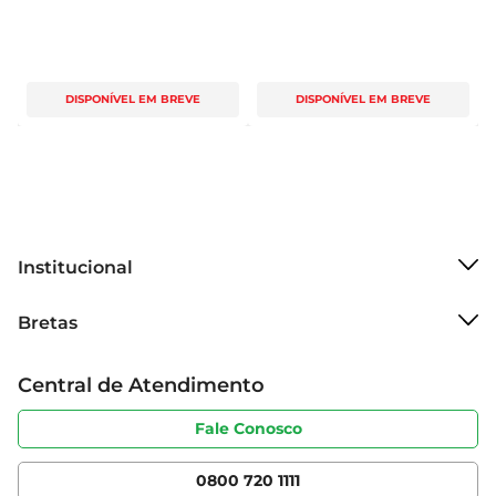
DISPONÍVEL EM BREVE
DISPONÍVEL EM BREVE
Institucional
Sobre o Bretas
Bretas
Grupo Cencosud
Trabalhe conosco
Cartão Bretas
Central de Atendimento
Sobre privacidade
Produtos Bretas
Portal do fornecedor
Código de ética
Fale Conosco
Nossas Lojas
Serviços
Cencosud Media
App Bretas
0800 720 1111