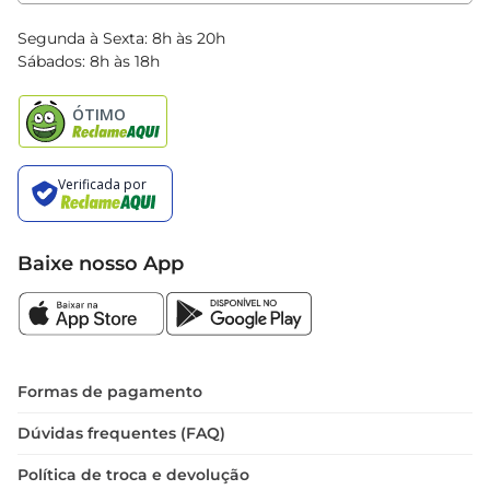
Clube Bretas
Blog Bretas
Segunda à Sexta: 8h às 20h
Black Friday
Sábados: 8h às 18h
Natal
Baixe nosso App
Formas de pagamento
Dúvidas frequentes (FAQ)
Política de troca e devolução