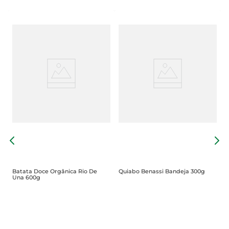
M
6
Batata Doce Orgânica Rio De
Quiabo Benassi Bandeja 300g
Una 600g