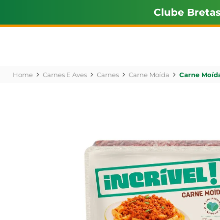
Clube Breta
Carnes E Aves
Carnes
Carne Moída
Carne Moída