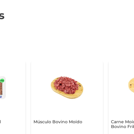
s
l
Músculo Bovino Moído
Carne Moí
Bovino Fri
ten