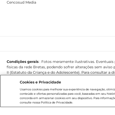
Cencosud Media
Condições gerais
: Fotos meramente ilustrativas. Eventuais p
físicas da rede Bretas, podendo sofrer alterações sem aviso p
II (Estatuto da Criança e do Adolescente). Para consultar a d
Cookies e Privacidade
© 2026 Copyright. Todos os direitos reservados Bretas.
Usamos cookies para melhorar sua experiência de navegação, otimizar
conteúdo e ofertas personalizadas para você, baseadas em seu histór
concorda em armazenar cookies em seu dispositivo. Para informaçõe
consulte nossa Política de Privacidade.
Cencosud Brasil Comercial SA.
CNPJ sob n° 39.346.861/035