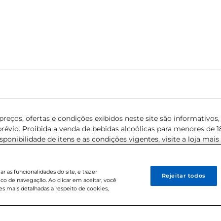
reços, ofertas e condições exibidos neste site são informativos, v
révio. Proibida a venda de bebidas alcoólicas para menores de 18 
isponibilidade de itens e as condições vigentes, visite a loja mai
 as funcionalidades do site, e trazer
Rejeitar todos
ico de navegação. Ao clicar em aceitar, você
s mais detalhadas a respeito de cookies,
0-38 . Sediada na Av. das Nações Unidas, 12.995, 21º andar, CEP: 04.578-000