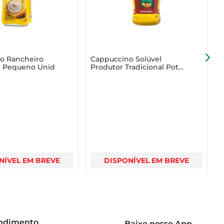
omentos simples em experiências memoráveis, sempre 
o Rancheiro
Cappuccino Solúvel
C
al Pequeno Unid
Produtor Tradicional Pote
C
200g
L
NÍVEL EM BREVE
DISPONÍVEL EM BREVE
endimento
Baixe nosso App