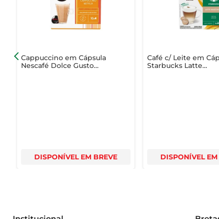
Com o Cappuccino em Cápsula 3 Corações Lovers Napo
com um toque especial.
Cappuccino em Cápsula
Café c/ Leite em Cá
Nescafé Dolce Gusto
Starbucks Latte
Netflix Caramelo Salgado
Macchiato Caixa 107.
Caixa 175g com 10
10 Unid
Unidades
DISPONÍVEL EM BREVE
DISPONÍVEL EM
Institucional
Breta