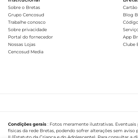
Sobre o Bretas
Cartão
Grupo Cencosud
Blog B
Trabalhe conosco
Código
Sobre privacidade
Serviç
Portal do fornecedor
App Br
Nossas Lojas
Clube 
Cencosud Media
Condições gerais
: Fotos meramente ilustrativas. Eventuais p
físicas da rede Bretas, podendo sofrer alterações sem aviso p
II (Estatuto da Criança e do Adolescente). Para consultar a d