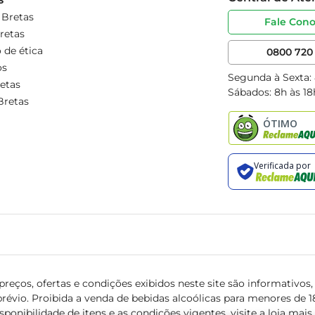
 Bretas
Fale Con
retas
 de ética
0800 720 
os
Segunda à Sexta:
etas
Sábados: 8h às 18
Bretas
reços, ofertas e condições exibidos neste site são informativos, v
révio. Proibida a venda de bebidas alcoólicas para menores de 18 
isponibilidade de itens e as condições vigentes, visite a loja mai