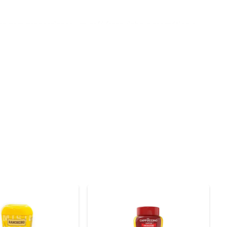
as para proporcionar um café fresquinho e aromático a 
erece, tornando cada xícara uma celebração do paladar.

é com notas de chocolate e baunilha cria uma bebida 
cino é ideal para ser apreciado em qualquer ocasião, 
rá uma bebida quente e cheia de sabor, perfeita para 
ais ou simplesmente para se permitir um instante de 
puccino para onde quiser, garantindo a conveniência de 