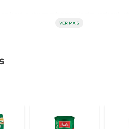
praticidade e sabor em cada preparo. As cápsulas são projetad
dientes reflete a qualidade e carinho que a marca 3 Corações of
VER MAIS
ura que promove uma sinfonia de sabores. A combinação do caf
e um momento relaxante ou revigorante. A suavidade do cappuc
s
patível com cápsulas 3 Corações. Em poucos minutos, você te
ma ótima opção para receber amigos, celebrar momentos especi
cto facilita o transporte. Você pode levar suas cápsulas de cap