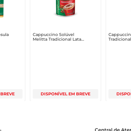
litano, você tem a certeza de um produto que transforma m
psula
Cappuccino Solúvel
Cappuccin
Melitta Tradicional Lata
Tradicion
5g c/
200g
 BREVE
DISPONÍVEL EM BREVE
DISPO
Central de At
s