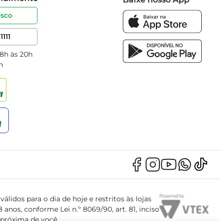
osco
1111
 8h às 20h
h
álidos para o dia de hoje e restritos às lojas
anos, conforme Lei n.º 8069/90, art. 81, inciso
s próxima de você.