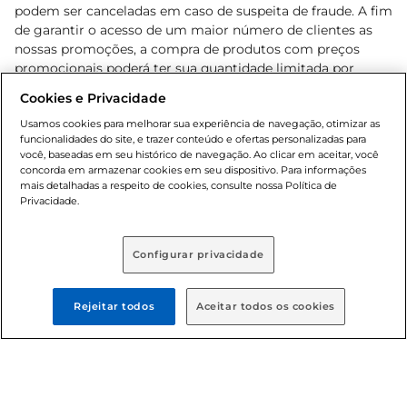
podem ser canceladas em caso de suspeita de fraude. A fim
de garantir o acesso de um maior número de clientes as
nossas promoções, a compra de produtos com preços
promocionais poderá ter sua quantidade limitada por
cliente. Os preços, ofertas e condições são exclusivos para
Cookies e Privacidade
o e-commerce e válidos durante o dia de hoje, podendo
sofrer alterações sem prévia notificação. Proibida a venda
Usamos cookies para melhorar sua experiência de navegação, otimizar as
funcionalidades do site, e trazer conteúdo e ofertas personalizadas para
de bebidas alcoólicas para menores de 18 anos, conforme
você, baseadas em seu histórico de navegação. Ao clicar em aceitar, você
Lei n.º 8069/90, art. 81, inciso II (Estatuto da Criança e do
concorda em armazenar cookies em seu dispositivo. Para informações
Adolescente). Preços e condições exclusivos para o
mais detalhadas a respeito de cookies, consulte nossa Política de
, podendo sofrer alterações sem aviso
Privacidade.
www.bretas.com.br
prévio. O valor mínimo para as compras on-line é de R$
80,00.
Configurar privacidade
© 2025 Copyright. Todos os direitos
reservados Bretas.
Rejeitar todos
Aceitar todos os cookies
Cencosud Brasil Comercial SA.CNPJ sob n°
39.346.861/0350-38 . Sediada na Av. das Nações Unidas,
12.995, 21º andar, CEP: 04.578-000, Bairro Brooklin Paulista,