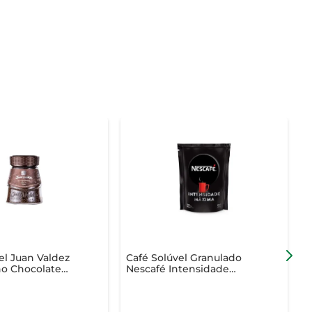
el Juan Valdez
Café Solúvel Granulado
C
o Chocolate
Nescafé Intensidade
T
Máxima Refil 40g