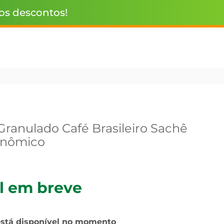
 os descontos!
Granulado Café Brasileiro Sachê
onômico
l em breve
está disponível no momento