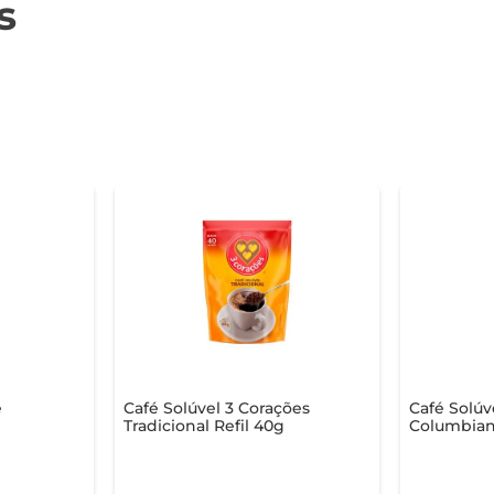
s
é
Café Solúvel 3 Corações
Café Solúv
Tradicional Refil 40g
Columbian
Vidro 95g