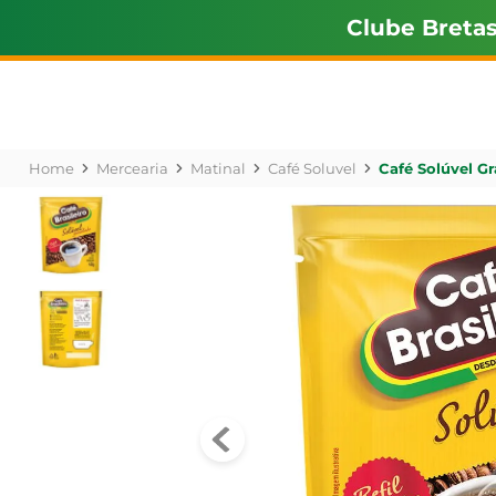
Clube Breta
Mercearia
Matinal
Café Soluvel
Café Solúvel G