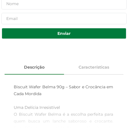
Enviar
Descrição
Características
Biscuit Wafer Belma 90g – Sabor e Crocância em 
Cada Mordida

Uma Delícia Irresistível  

O Biscuit Wafer Belma é a escolha perfeita para 
quem busca um lanche saboroso e crocante. 