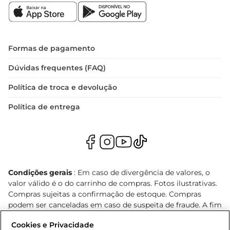
Formas de pagamento
Dúvidas frequentes (FAQ)
Política de troca e devolução
Política de entrega
Condições gerais
: Em caso de divergência de valores, o
valor válido é o do carrinho de compras. Fotos ilustrativas.
Compras sujeitas a confirmação de estoque. Compras
podem ser canceladas em caso de suspeita de fraude. A fim
de garantir o acesso de um maior número de clientes as
Cookies e Privacidade
nossas promoções, a compra de produtos com preços