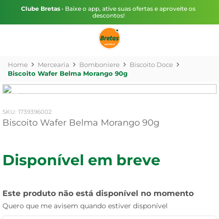
Clube Bretas
• Baixe o app, ative suas ofertas e aproveite os
descontos!
Mercearia
Bomboniere
Biscoito Doce
Biscoito Wafer Belma Morango 90g
:
1739396002
Biscoito Wafer Belma Morango 90g
Disponível em breve
Este produto não está disponível no momento
Quero que me avisem quando estiver disponível