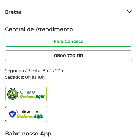
ou iogurte.
Sobre o Bretas
Bretas
Grupo Cencosud
Trabalhe conosco
Cartão Bretas
Central de Atendimento
Sobre privacidade
Produtos Bretas
Portal do fornecedor
Código de ética
Fale Conosco
Nossas Lojas
Serviços
Cencosud Media
App Bretas
0800 720 1111
Clube Bretas
Blog Bretas
Segunda à Sexta: 8h às 20h
Black Friday
Sábados: 8h às 18h
Natal
Baixe nosso App