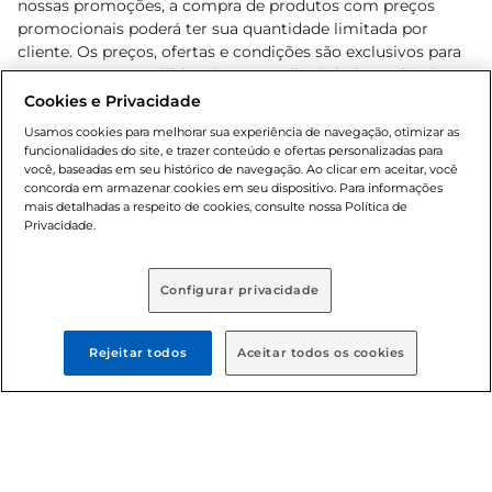
nossas promoções, a compra de produtos com preços
promocionais poderá ter sua quantidade limitada por
cliente. Os preços, ofertas e condições são exclusivos para
o e-commerce e válidos durante o dia de hoje, podendo
sofrer alterações sem prévia notificação. Proibida a venda
Cookies e Privacidade
de bebidas alcoólicas para menores de 18 anos, conforme
Usamos cookies para melhorar sua experiência de navegação, otimizar as
Lei n.º 8069/90, art. 81, inciso II (Estatuto da Criança e do
funcionalidades do site, e trazer conteúdo e ofertas personalizadas para
Adolescente). Preços e condições exclusivos para o
você, baseadas em seu histórico de navegação. Ao clicar em aceitar, você
concorda em armazenar cookies em seu dispositivo. Para informações
, podendo sofrer alterações sem aviso
www.bretas.com.br
mais detalhadas a respeito de cookies, consulte nossa Política de
prévio. O valor mínimo para as compras on-line é de R$
Privacidade.
80,00.
Configurar privacidade
© 2025 Copyright. Todos os direitos
reservados Bretas.
Rejeitar todos
Aceitar todos os cookies
Cencosud Brasil Comercial SA.CNPJ sob n°
39.346.861/0350-38 . Sediada na Av. das Nações Unidas,
12.995, 21º andar, CEP: 04.578-000, Bairro Brooklin Paulista,