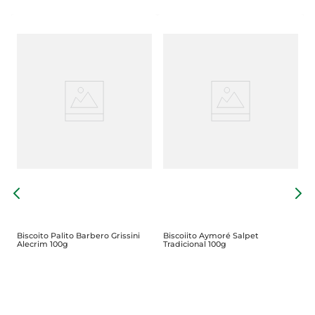
B
1
Biscoito Palito Barbero Grissini
Biscoiito Aymoré Salpet
Alecrim 100g
Tradicional 100g