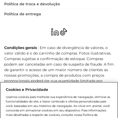
Política de troca e devolução
Política de entrega
Condições gerais
: Em caso de divergência de valores, o
valor válido é o do carrinho de compras. Fotos ilustrativas.
Compras sujeitas a confirmação de estoque. Compras
podem ser canceladas em caso de suspeita de fraude. A fim
de garantir o acesso de um maior número de clientes as
nossas promoções, a compra de produtos com preços
promocionais poderá ter sua quantidade limitada por
cliente. Os preços, ofertas e condições são exclusivos para
Cookies e Privacidade
o e-commerce e válidos durante o dia de hoje, podendo
sofrer alterações sem prévia notificação. Proibida a venda
Usamos cookies para melhorar sua experiência de navegação, otimizar as
funcionalidades do site, e trazer conteúdo e ofertas personalizadas para
de bebidas alcoólicas para menores de 18 anos, conforme
você, baseadas em seu histórico de navegação. Ao clicar em aceitar, você
Lei n.º 8069/90, art. 81, inciso II (Estatuto da Criança e do
concorda em armazenar cookies em seu dispositivo. Para informações
Adolescente). Preços e condições exclusivos para o
mais detalhadas a respeito de cookies, consulte nossa Política de