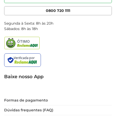
Nossas Lojas
Serviços
Cencosud Media
App Bretas
0800 720 1111
Clube Bretas
Blog Bretas
Segunda à Sexta: 8h às 20h
Black Friday
Sábados: 8h às 18h
Natal
Baixe nosso App
Formas de pagamento
Dúvidas frequentes (FAQ)