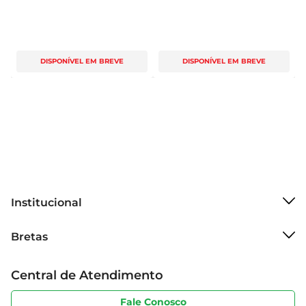
DISPONÍVEL EM BREVE
DISPONÍVEL EM BREVE
Institucional
Sobre o Bretas
Bretas
Grupo Cencosud
Trabalhe conosco
Cartão Bretas
Central de Atendimento
Sobre privacidade
Produtos Bretas
Portal do fornecedor
Código de ética
Fale Conosco