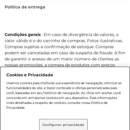
Política de entrega
Condições gerais
: Em caso de divergência de valores, o
valor válido é o do carrinho de compras. Fotos ilustrativas.
Compras sujeitas a confirmação de estoque. Compras
podem ser canceladas em caso de suspeita de fraude. A fim
de garantir o acesso de um maior número de clientes as
nossas promoções, a compra de produtos com preços
promocionais poderá ter sua quantidade limitada por
Cookies e Privacidade
cliente. Os preços, ofertas e condições são exclusivos para
o e-commerce e válidos durante o dia de hoje, podendo
Usamos cookies para melhorar sua experiência de navegação, otimizar as
funcionalidades do site, e trazer conteúdo e ofertas personalizadas para
sofrer alterações sem prévia notificação. Proibida a venda
você, baseadas em seu histórico de navegação. Ao clicar em aceitar, você
de bebidas alcoólicas para menores de 18 anos, conforme
concorda em armazenar cookies em seu dispositivo. Para informações
Lei n.º 8069/90, art. 81, inciso II (Estatuto da Criança e do
mais detalhadas a respeito de cookies, consulte nossa Política de
Adolescente). Preços e condições exclusivos para o
Privacidade.
, podendo sofrer alterações sem aviso
www.bretas.com.br
prévio. O valor mínimo para as compras on-line é de R$
Configurar privacidade
80,00.