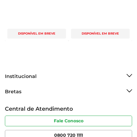
DISPONÍVEL EM BREVE
DISPONÍVEL EM BREVE
Institucional
Sobre o Bretas
Bretas
Grupo Cencosud
Trabalhe conosco
Cartão Bretas
Central de Atendimento
Sobre privacidade
Produtos Bretas
Portal do fornecedor
Código de ética
Fale Conosco
Nossas Lojas
Serviços
Cencosud Media
App Bretas
0800 720 1111