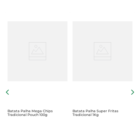
B
C
Batata Palha Mega Chips
Batata Palha Super Fritas
Tradicional Pouch 100g
Tradicional 1Kg