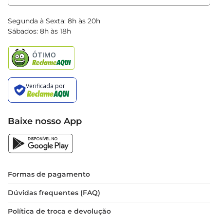
Clube Bretas
Blog Bretas
Segunda à Sexta: 8h às 20h
Black Friday
Sábados: 8h às 18h
Natal
Baixe nosso App
Formas de pagamento
Dúvidas frequentes (FAQ)
Política de troca e devolução