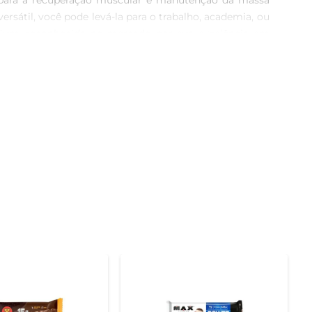
m para a recuperação muscular e manutenção da massa 
ersátil, você pode levá-la para o trabalho, academia, ou 
nium, reconhecida no mercado por sua excelência em 
ngredientes que priorizam a excelência, garantido não 
ue une o prazer do chocolate e a crocância da avelã em 
vida saudável encontrarão na Barra de Proteína Max 
ina, esta barra de 41g é o item certo para satisfazer a 
dade no dia a dia.