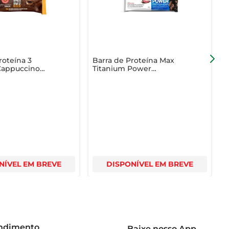
roteína 3
Barra de Proteína Max
B
Cappuccino
Titanium Power
1
 50g
Napolitano 41g
C
NÍVEL EM BREVE
DISPONÍVEL EM BREVE
endimento
Baixe nosso App