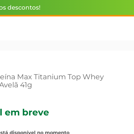
 os descontos!
teína Max Titanium Top Whey
Avelã 41g
l em breve
está disponível no momento