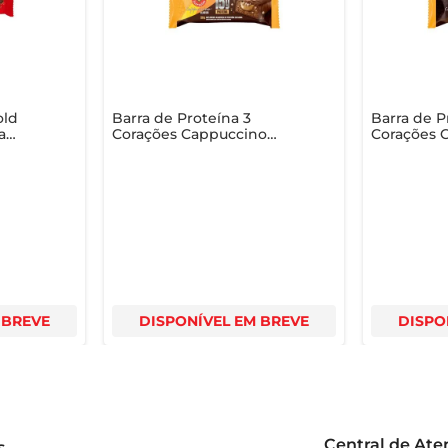
old
Barra de Proteína 3
Barra de P
a
Corações Cappuccino
Corações 
Classic 50g
Chocolate
 BREVE
DISPONÍVEL EM BREVE
DISPO
Central de At
s