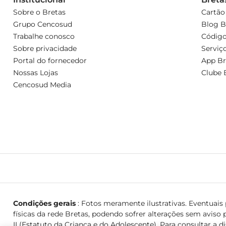
Sobre o Bretas
Cartão
Grupo Cencosud
Blog B
Trabalhe conosco
Código
Sobre privacidade
Serviç
Portal do fornecedor
App Br
Nossas Lojas
Clube 
Cencosud Media
Condições gerais
: Fotos meramente ilustrativas. Eventuais p
físicas da rede Bretas, podendo sofrer alterações sem aviso p
II (Estatuto da Criança e do Adolescente). Para consultar a d