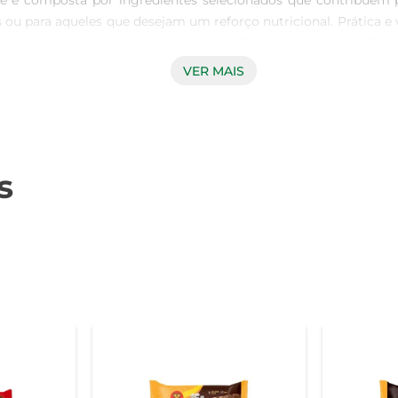
ade é composta por ingredientes selecionados que contribue
s ou para aqueles que desejam um reforço nutricional. Prática e v
portância da qualidade de ingredientes Com a marca Max Tita
 está consumindo algo de qualidade. A barra é produzida com i
VER MAIS
quem busca um estilo de vida ativo. O resultado é uma barra q
r única. Opção ideal para todos Os amantes de um estilo de 
sa de um lanche prático, nutritivo e cheio de sabor durante a rot
gosto. Disponível para quem busca qualidade, sabor e funcionali
s