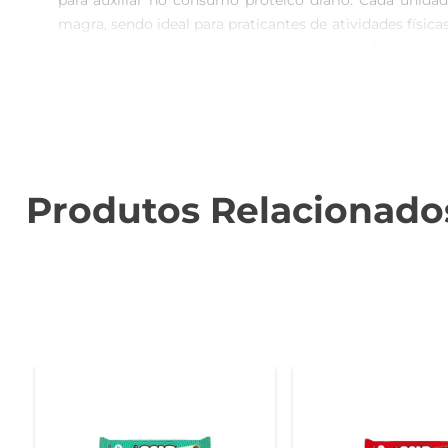
para auxiliar no consumo proteico diário. Cada unid
magra, sendo ideal para praticantes de atividades física
em passeios, garantindo energia de forma fácil. Im
produtos de nutrição esportiva, você pode confiar que
apenas sabor, mas também benefícios nutricionais para 
sua composição, promovendo uma experiência de sabo
Titanium uma aliada em sua alimentação. Para quem preci
necessidade de proteína sem abrir mão de um delicioso 
Produtos Relacionado