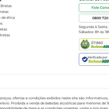
 Bretas
Fale Con
retas
 de ética
0800 720 
os
Segunda à Sexta:
etas
Sábados: 8h às 18
Bretas
reços, ofertas e condições exibidos neste site são informativos, v
révio. Proibida a venda de bebidas alcoólicas para menores de 18 
isponibilidade de itens e as condições vigentes, visite a loja mai