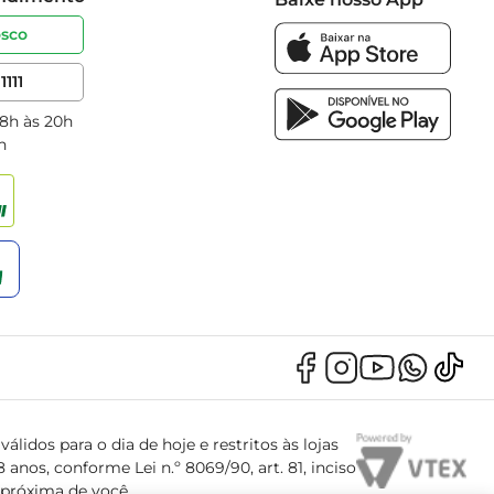
osco
1111
 8h às 20h
h
álidos para o dia de hoje e restritos às lojas
anos, conforme Lei n.º 8069/90, art. 81, inciso
s próxima de você.