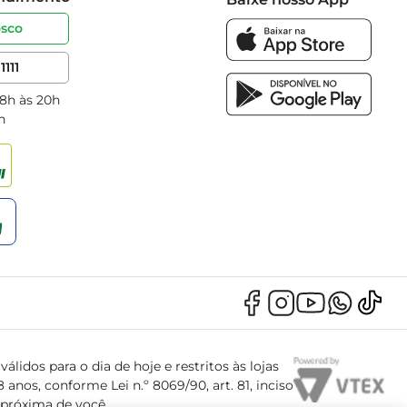
osco
1111
 8h às 20h
h
álidos para o dia de hoje e restritos às lojas
anos, conforme Lei n.º 8069/90, art. 81, inciso
s próxima de você.