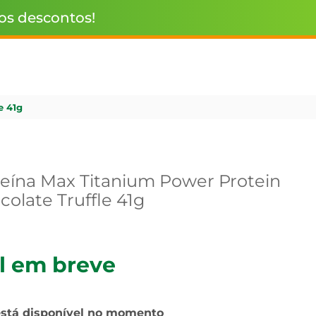
 os descontos!
e 41g
teína Max Titanium Power Protein
olate Truffle 41g
l em breve
está disponível no momento