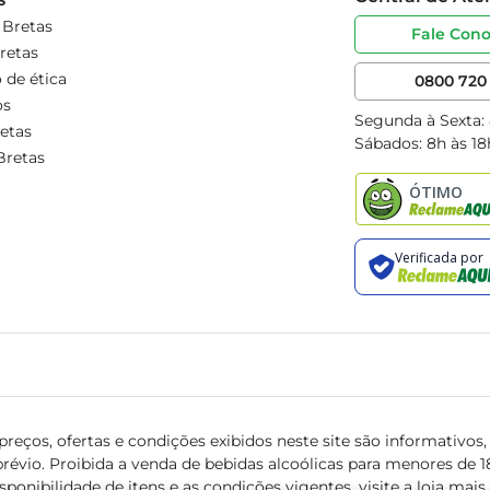
 Bretas
Fale Con
retas
 de ética
0800 720 
os
Segunda à Sexta:
etas
Sábados: 8h às 18
Bretas
reços, ofertas e condições exibidos neste site são informativos, v
révio. Proibida a venda de bebidas alcoólicas para menores de 18 
isponibilidade de itens e as condições vigentes, visite a loja mai