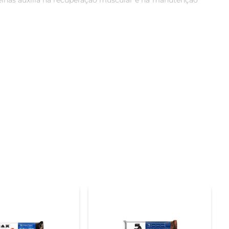
eínas auxilia na recuperação muscular e na manutenção 
lta qualidade, que garantem um aporte nutricional 
ê sinta prazer em cuidar da sua saúde. É uma opção que 
ha sempre à mão. Seja no trabalho, na academia ou em 
Titanium é uma escolha inteligente para quem busca 