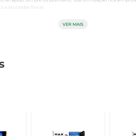
nche rápido, um pré ou pós-treino. Sua formulação rica em prot
 atividades físicas.

VER MAIS
Prot Max Titanium oferece uma combinação de proteínas de a
ate proporciona uma experiência deliciosa, fazendo com que voc
al para quem não quer abrir mão do prazer ao se alimentar.

s
transportada na bolsa ou mochila, permitindo que você a ten
a aqueles momentos em que a fome aperta. A Barra Prot Max 
ção.