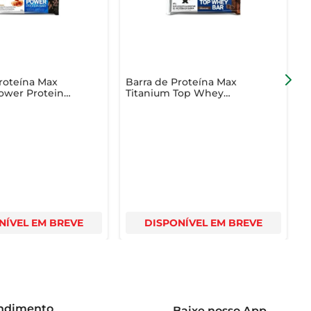
roteína Max
Barra de Proteína Max
B
ower Protein
Titanium Top Whey
aramel 90g
Brigadeiro 41g
NÍVEL EM BREVE
DISPONÍVEL EM BREVE
endimento
Baixe nosso App