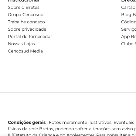
Sobre o Bretas
Cartão
Grupo Cencosud
Blog B
Trabalhe conosco
Código
Sobre privacidade
Serviç
Portal do fornecedor
App Br
Nossas Lojas
Clube 
Cencosud Media
Condições gerais
: Fotos meramente ilustrativas. Eventuais p
físicas da rede Bretas, podendo sofrer alterações sem aviso p
II (Estatuto da Criança e do Adolescente). Para consultar a d