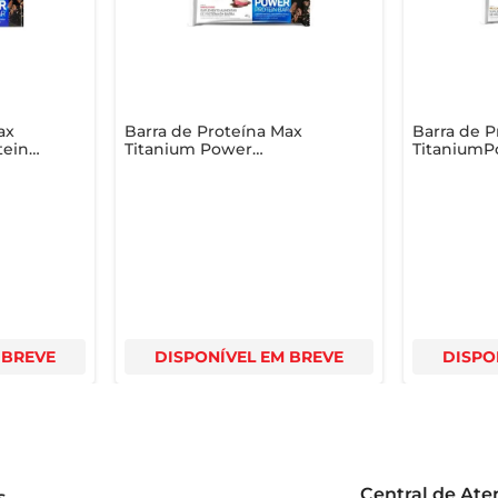
ax
Barra de Proteína Max
Barra de P
tein
Titanium Power
TitaniumP
Napolitano 41g
Bar Milk C
 BREVE
DISPONÍVEL EM BREVE
DISPO
Central de At
s