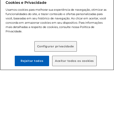
Cookies e Privacidade
nossas promoções, a compra de produtos com preços
promocionais poderá ter sua quantidade limitada por
Usamos cookies para melhorar sua experiência de navegação, otimizar as
cliente. Os preços, ofertas e condições são exclusivos para
funcionalidades do site, e trazer conteúdo e ofertas personalizadas para
você, baseadas em seu histórico de navegação. Ao clicar em aceitar, você
o e-commerce e válidos durante o dia de hoje, podendo
concorda em armazenar cookies em seu dispositivo. Para informações
sofrer alterações sem prévia notificação. Proibida a venda
mais detalhadas a respeito de cookies, consulte nossa Política de
de bebidas alcoólicas para menores de 18 anos, conforme
Privacidade.
Lei n.º 8069/90, art. 81, inciso II (Estatuto da Criança e do
Adolescente). Preços e condições exclusivos para o
, podendo sofrer alterações sem aviso
www.bretas.com.br
Configurar privacidade
prévio. O valor mínimo para as compras on-line é de R$
80,00.
Rejeitar todos
Aceitar todos os cookies
© 2025 Copyright. Todos os direitos
reservados Bretas.
Cencosud Brasil Comercial SA.CNPJ sob n°
39.346.861/0350-38 . Sediada na Av. das Nações Unidas,