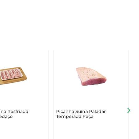
ína Resfriada
Picanha Suína Paladar
O
edaço
Temperada Peça
S