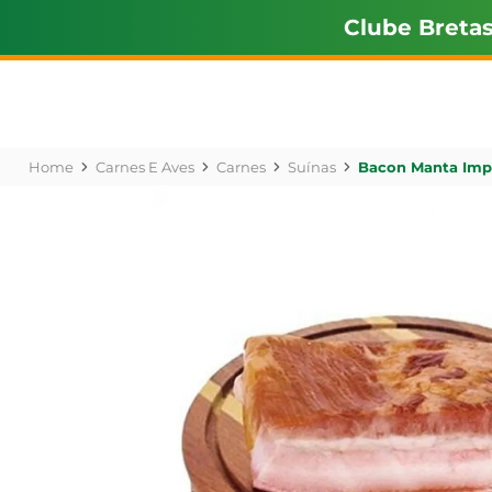
Clube Breta
Carnes E Aves
Carnes
Suínas
Bacon Manta Imp