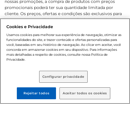
nossas promoções, a compra de produtos com preços
promocionais poderá ter sua quantidade limitada por
cliente. Os preços, ofertas e condições são exclusivos para
o e-commerce e válidos durante o dia de hoje, podendo
sofrer alterações sem prévia notificação. Proibida a venda
Cookies e Privacidade
de bebidas alcoólicas para menores de 18 anos, conforme
Usamos cookies para melhorar sua experiência de navegação, otimizar as
Lei n.º 8069/90, art. 81, inciso II (Estatuto da Criança e do
funcionalidades do site, e trazer conteúdo e ofertas personalizadas para
Adolescente). Preços e condições exclusivos para o
você, baseadas em seu histórico de navegação. Ao clicar em aceitar, você
concorda em armazenar cookies em seu dispositivo. Para informações
, podendo sofrer alterações sem aviso
www.bretas.com.br
mais detalhadas a respeito de cookies, consulte nossa Política de
prévio. O valor mínimo para as compras on-line é de R$
Privacidade.
80,00.
Configurar privacidade
© 2025 Copyright. Todos os direitos
reservados Bretas.
Rejeitar todos
Aceitar todos os cookies
Cencosud Brasil Comercial SA.CNPJ sob n°
39.346.861/0350-38 . Sediada na Av. das Nações Unidas,
12.995, 21º andar, CEP: 04.578-000, Bairro Brooklin Paulista,