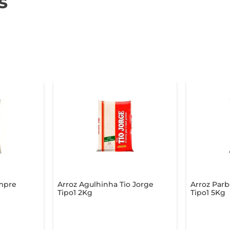
s
mpre
Arroz Agulhinha Tio Jorge
Arroz Parb
Tipo1 2Kg
Tipo1 5Kg