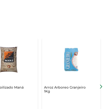
oilizado Maná
Arroz Arboreo Granjeiro
A
1Kg