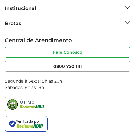
atacado e postos Bretas não acumulam cashback.
Institucional
Sobre o Bretas
Bretas
Grupo Cencosud
Trabalhe conosco
Cartão Bretas
Central de Atendimento
Sobre privacidade
Produtos Bretas
Portal do fornecedor
Código de ética
Fale Conosco
Nossas Lojas
Serviços
Cencosud Media
App Bretas
0800 720 1111
Clube Bretas
Blog Bretas
Segunda à Sexta: 8h às 20h
Black Friday
Sábados: 8h às 18h
Natal