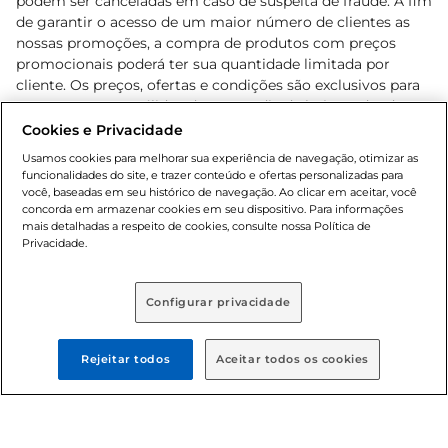
podem ser canceladas em caso de suspeita de fraude. A fim
de garantir o acesso de um maior número de clientes as
nossas promoções, a compra de produtos com preços
promocionais poderá ter sua quantidade limitada por
cliente. Os preços, ofertas e condições são exclusivos para
o e-commerce e válidos durante o dia de hoje, podendo
sofrer alterações sem prévia notificação. Proibida a venda
Cookies e Privacidade
de bebidas alcoólicas para menores de 18 anos, conforme
Usamos cookies para melhorar sua experiência de navegação, otimizar as
Lei n.º 8069/90, art. 81, inciso II (Estatuto da Criança e do
funcionalidades do site, e trazer conteúdo e ofertas personalizadas para
Adolescente). Preços e condições exclusivos para o
você, baseadas em seu histórico de navegação. Ao clicar em aceitar, você
concorda em armazenar cookies em seu dispositivo. Para informações
, podendo sofrer alterações sem aviso
www.bretas.com.br
mais detalhadas a respeito de cookies, consulte nossa Política de
prévio. O valor mínimo para as compras on-line é de R$
Privacidade.
80,00.
Configurar privacidade
© 2025 Copyright. Todos os direitos
reservados Bretas.
Rejeitar todos
Aceitar todos os cookies
Cencosud Brasil Comercial SA.CNPJ sob n°