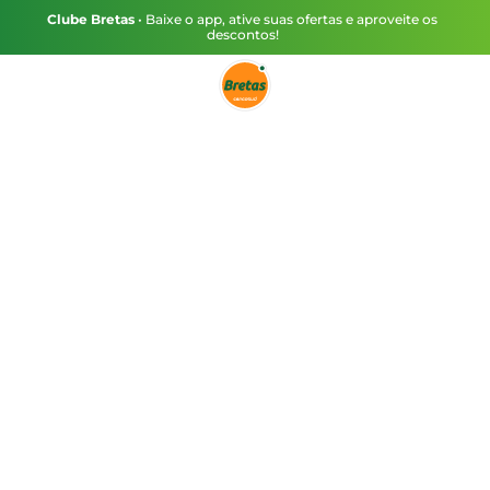
Clube Bretas
• Baixe o app, ative suas ofertas e aproveite os
descontos!
Sua carteira digital Bretas
Realize suas compras
e ganhe CASHBACK
para utilizar em
compras futuras 🤑