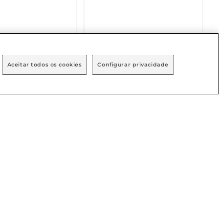
NÍVEL EM BREVE
DISPONÍVEL EM BREVE
Aceitar todos os cookies
Configurar privacidade
endimento
Baixe nosso App
osco
1111
 8h às 20h
h