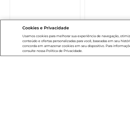
Cookies e Privacidade
DISPONÍVEL EM BREVE
DISPONÍVEL EM
Usamos cookies para melhorar sua experiência de navegação, otimizar
conteúdo e ofertas personalizadas para você, baseadas em seu histór
concorda em armazenar cookies em seu dispositivo. Para informaçõe
consulte nossa Política de Privacidade.
Institucional
Breta
Sobre o Bretas
Cartão
Grupo Cencosud
Blog B
Trabalhe conosco
Código
Sobre privacidade
Serviç
Portal do fornecedor
App Br
Nossas Lojas
Clube 
Cencosud Media