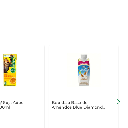
/ Soja Ades
Bebida à Base de
B
200ml
Amêndos Blue Diamond
A
Zero Açúcar Baunilha
G
250ml