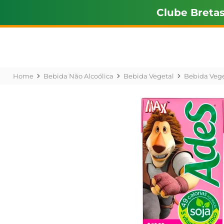
Clube Breta
Bebida Não Alcoólica
Bebida Vegetal
Bebida Vege