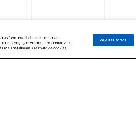
 BREVE
DISPONÍVEL EM BREVE
DISPO
 as funcionalidades do site, e trazer
Rejeitar todos
ico de navegação. Ao clicar em aceitar, você
s mais detalhadas a respeito de cookies,
Central de At
s
 Bretas
Fale Con
retas
 de ética
0800 720 
os
Segunda à Sexta:
etas
Sábados: 8h às 18
Bretas