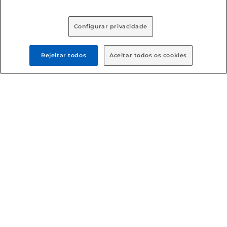
Baixe nosso App
Configurar privacidade
Rejeitar todos
Aceitar todos os cookies
Formas de pagamento
Dúvidas frequentes (FAQ)
Política de troca e devolução
Política de entrega
Condições gerais
: Em caso de divergência de valores, o
valor válido é o do carrinho de compras. Fotos ilustrativas.
Compras sujeitas a confirmação de estoque. Compras
podem ser canceladas em caso de suspeita de fraude. A fim