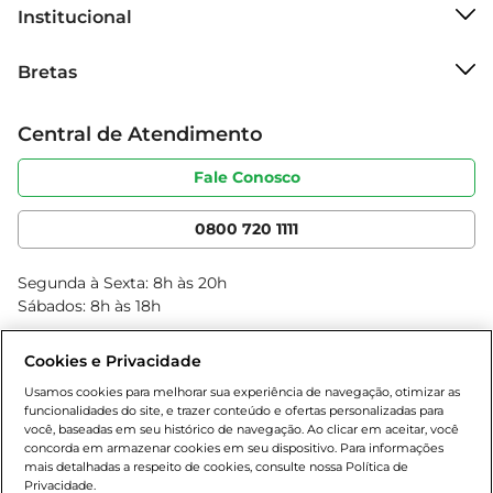
Institucional
Sobre o Bretas
Bretas
Grupo Cencosud
Trabalhe conosco
Cartão Bretas
Central de Atendimento
Sobre privacidade
Produtos Bretas
Portal do fornecedor
Código de ética
Fale Conosco
Nossas Lojas
Serviços
Cencosud Media
App Bretas
0800 720 1111
Clube Bretas
Blog Bretas
Segunda à Sexta: 8h às 20h
Black Friday
Sábados: 8h às 18h
Natal
Cookies e Privacidade
Usamos cookies para melhorar sua experiência de navegação, otimizar as
funcionalidades do site, e trazer conteúdo e ofertas personalizadas para
você, baseadas em seu histórico de navegação. Ao clicar em aceitar, você
concorda em armazenar cookies em seu dispositivo. Para informações
mais detalhadas a respeito de cookies, consulte nossa Política de
Privacidade.