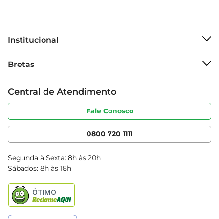
Institucional
Sobre o Bretas
Bretas
Grupo Cencosud
Trabalhe conosco
Cartão Bretas
Central de Atendimento
Sobre privacidade
Produtos Bretas
Portal do fornecedor
Código de ética
Fale Conosco
Nossas Lojas
Serviços
Cencosud Media
App Bretas
0800 720 1111
Clube Bretas
Blog Bretas
Segunda à Sexta: 8h às 20h
Black Friday
Sábados: 8h às 18h
Natal