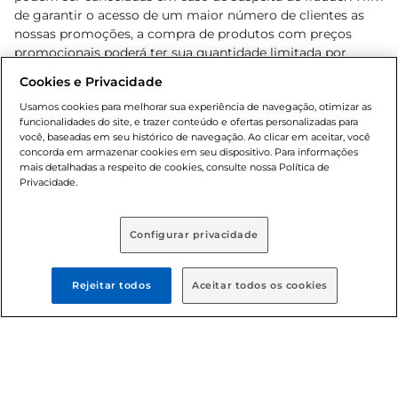
de garantir o acesso de um maior número de clientes as
nossas promoções, a compra de produtos com preços
promocionais poderá ter sua quantidade limitada por
cliente. Os preços, ofertas e condições são exclusivos para
Cookies e Privacidade
o e-commerce e válidos durante o dia de hoje, podendo
sofrer alterações sem prévia notificação. Proibida a venda
Usamos cookies para melhorar sua experiência de navegação, otimizar as
funcionalidades do site, e trazer conteúdo e ofertas personalizadas para
de bebidas alcoólicas para menores de 18 anos, conforme
você, baseadas em seu histórico de navegação. Ao clicar em aceitar, você
Lei n.º 8069/90, art. 81, inciso II (Estatuto da Criança e do
concorda em armazenar cookies em seu dispositivo. Para informações
Adolescente). Preços e condições exclusivos para o
mais detalhadas a respeito de cookies, consulte nossa Política de
, podendo sofrer alterações sem aviso
Privacidade.
www.bretas.com.br
prévio. O valor mínimo para as compras on-line é de R$
80,00.
Configurar privacidade
© 2025 Copyright. Todos os direitos
reservados Bretas.
Rejeitar todos
Aceitar todos os cookies
Cencosud Brasil Comercial SA.CNPJ sob n°
39.346.861/0350-38 . Sediada na Av. das Nações Unidas,
12.995, 21º andar, CEP: 04.578-000, Bairro Brooklin Paulista,