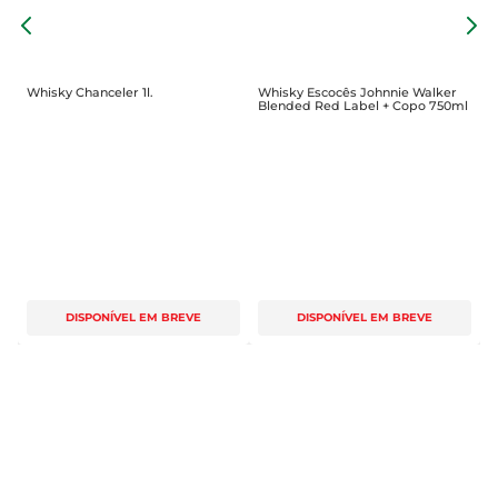
W
B
Whisky Chanceler 1l.
Whisky Escocês Johnnie Walker
Blended Red Label + Copo 750ml
DISPONÍVEL EM BREVE
DISPONÍVEL EM BREVE