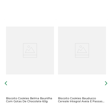
B
D
Biscoito Cookies Belma Baunilha
Biscoito Cookies Bauducco
Com Gotas De Chocolate 60g
Cereale Integral Aveia E Passas
80g