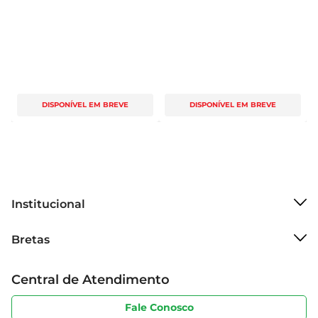
DISPONÍVEL EM BREVE
DISPONÍVEL EM BREVE
Institucional
Sobre o Bretas
Bretas
Grupo Cencosud
Trabalhe conosco
Cartão Bretas
Central de Atendimento
Sobre privacidade
Produtos Bretas
Portal do fornecedor
Código de ética
Fale Conosco
Nossas Lojas
Serviços