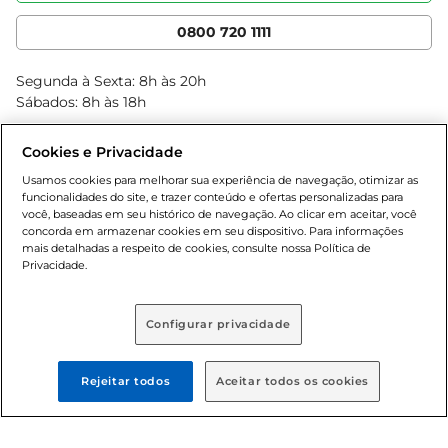
Cencosud Media
App Bretas
0800 720 1111
Clube Bretas
Blog Bretas
Segunda à Sexta: 8h às 20h
Black Friday
Sábados: 8h às 18h
Natal
Cookies e Privacidade
Usamos cookies para melhorar sua experiência de navegação, otimizar as
funcionalidades do site, e trazer conteúdo e ofertas personalizadas para
você, baseadas em seu histórico de navegação. Ao clicar em aceitar, você
concorda em armazenar cookies em seu dispositivo. Para informações
mais detalhadas a respeito de cookies, consulte nossa Política de
Privacidade.
Baixe nosso App
Configurar privacidade
Rejeitar todos
Aceitar todos os cookies
Formas de pagamento
Dúvidas frequentes (FAQ)