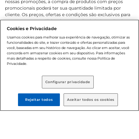
nossas promoções, a compra de produtos com preços
promocionais poderá ter sua quantidade limitada por
cliente. Os preços, ofertas e condições são exclusivos para
o e-commerce e válidos durante o dia de hoje, podendo
sofrer alterações sem prévia notificação. Proibida a venda
Cookies e Privacidade
de bebidas alcoólicas para menores de 18 anos, conforme
Usamos cookies para melhorar sua experiência de navegação, otimizar as
Lei n.º 8069/90, art. 81, inciso II (Estatuto da Criança e do
funcionalidades do site, e trazer conteúdo e ofertas personalizadas para
Adolescente). Preços e condições exclusivos para o
você, baseadas em seu histórico de navegação. Ao clicar em aceitar, você
concorda em armazenar cookies em seu dispositivo. Para informações
, podendo sofrer alterações sem aviso
www.bretas.com.br
mais detalhadas a respeito de cookies, consulte nossa Política de
prévio. O valor mínimo para as compras on-line é de R$
Privacidade.
80,00.
Configurar privacidade
© 2025 Copyright. Todos os direitos
reservados Bretas.
Rejeitar todos
Aceitar todos os cookies
Cencosud Brasil Comercial SA.CNPJ sob n°
39.346.861/0350-38 . Sediada na Av. das Nações Unidas,
12.995, 21º andar, CEP: 04.578-000, Bairro Brooklin Paulista,