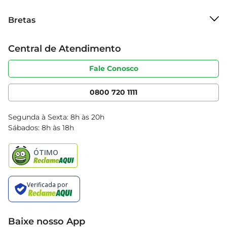
Sobre o Bretas
Bretas
Grupo Cencosud
Trabalhe conosco
Cartão Bretas
Central de Atendimento
Sobre privacidade
Produtos Bretas
Portal do fornecedor
Código de ética
Fale Conosco
Nossas Lojas
Serviços
Cencosud Media
App Bretas
0800 720 1111
Clube Bretas
Blog Bretas
Segunda à Sexta: 8h às 20h
Black Friday
Sábados: 8h às 18h
Natal
Baixe nosso App