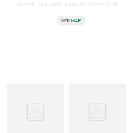
irresistível para quem busca um momento de 
prazer a qualquer hora do dia. Composto por 
camadas finas e crocantes, este wafer é recheado 
VER MAIS
com um delicioso creme de chocolate branco, 
proporcionando uma experiência de sabor que 
agrada a todos os paladares. Cada pacote contém 
três unidades de 100.8g, perfeitas para 
compartilhar ou saborear individualmente.

Textura e Sabor Inconfundíveis  

A combinação da crocância do wafer com o 
recheio cremoso resulta em uma harmonia de 
texturas que transforma cada mordida em um 
momento especial. O chocolate branco, com seu 
sabor suave e doce, complementa perfeitamente 
a leveza do wafer, criando uma experiência 
gustativa única. Ideal para acompanhar um café, 
chá ou até mesmo para um lanche rápido entre 
as refeições.
