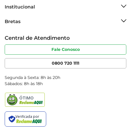
Institucional
Sobre o Bretas
Bretas
Grupo Cencosud
Trabalhe conosco
Cartão Bretas
Central de Atendimento
Sobre privacidade
Produtos Bretas
Portal do fornecedor
Código de ética
Fale Conosco
Nossas Lojas
Serviços
Cencosud Media
App Bretas
0800 720 1111
Clube Bretas
Blog Bretas
Segunda à Sexta: 8h às 20h
Black Friday
Sábados: 8h às 18h
Natal