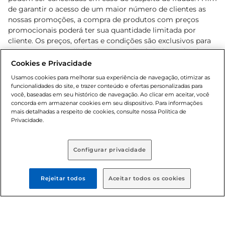
de garantir o acesso de um maior número de clientes as
nossas promoções, a compra de produtos com preços
promocionais poderá ter sua quantidade limitada por
cliente. Os preços, ofertas e condições são exclusivos para
o e-commerce e válidos durante o dia de hoje, podendo
sofrer alterações sem prévia notificação. Proibida a venda
Cookies e Privacidade
de bebidas alcoólicas para menores de 18 anos, conforme
Usamos cookies para melhorar sua experiência de navegação, otimizar as
Lei n.º 8069/90, art. 81, inciso II (Estatuto da Criança e do
funcionalidades do site, e trazer conteúdo e ofertas personalizadas para
Adolescente). Preços e condições exclusivos para o
você, baseadas em seu histórico de navegação. Ao clicar em aceitar, você
concorda em armazenar cookies em seu dispositivo. Para informações
, podendo sofrer alterações sem aviso
www.bretas.com.br
mais detalhadas a respeito de cookies, consulte nossa Política de
prévio. O valor mínimo para as compras on-line é de R$
Privacidade.
80,00.
Configurar privacidade
© 2025 Copyright. Todos os direitos
reservados Bretas.
Rejeitar todos
Aceitar todos os cookies
Cencosud Brasil Comercial SA.CNPJ sob n°