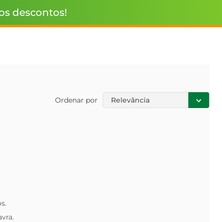
 os descontos!
Ordenar por
Relevância
s.
avra.