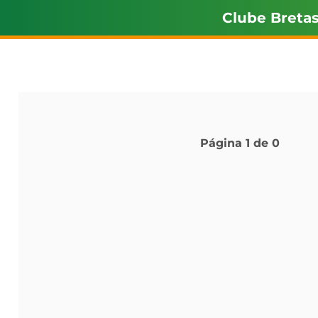
Clube Breta
Página
1
de
0