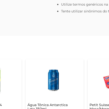
Utilize termos genéricos na
Tente utilizar sinônimos do
4
Água Tônica Antarctica
Petit Suis
Lata 350ml
Maça/Mora