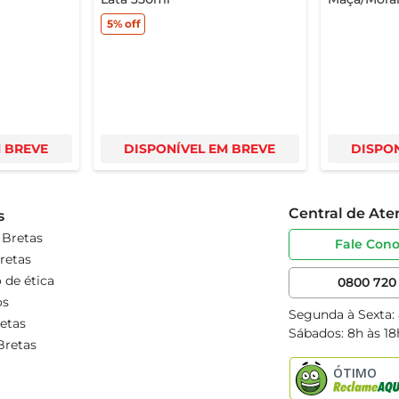
5%
off
M BREVE
DISPONÍVEL EM BREVE
DISPON
Central de At
s
 Bretas
Fale Con
retas
 de ética
0800 720 
os
Segunda à Sexta:
etas
Sábados: 8h às 18
Bretas