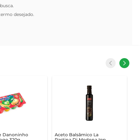
 busca.
 termo desejado.
se Danoninho
Aceto Balsâmico La
ngo 320g
Pastina Di Modena Igp