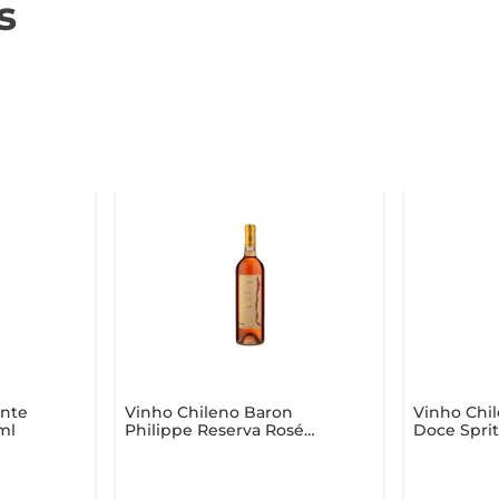
s
ante
Vinho Chileno Baron
Vinho Chi
ml
Philippe Reserva Rosé
Doce Spri
750ml
Toro Rosé