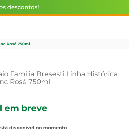
 os descontos!
ranc Rosé 750ml
o Família Bresesti Linha Histórica
anc Rosé 750ml
l em breve
está disponível no momento