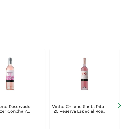
leno Reservado
Vinho Chileno Santa Rita
V
tzer Concha Y
120 Reserva Especial Rosé
C
 Suave 750ml
750ml