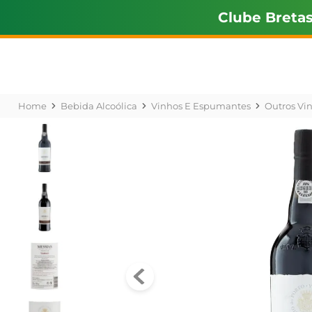
Clube Breta
Bebida Alcoólica
Vinhos E Espumantes
Outros Vi