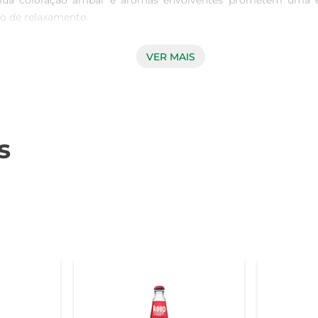
. Sua coloração âmbar e aromas envolventes prometem uma exp
 de relaxamento.

VER MAIS
notas de frutas secas, como figos e damascos, que se entrelaç
oniza perfeitamente com a acidez, proporcionando um final long
adas de sabor.

s
izado com uma variedade de pratos. Experimente acompanhá-lo
er servido como aperitivo, proporcionando uma introdução delic
awny, recomenda-se servi-lo levemente refrigerado. Armazene a
o de suas características.