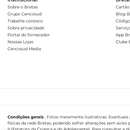
Sobre o Bretas
Cartão
Grupo Cencosud
Blog B
Trabalhe conosco
Código
Sobre privacidade
Serviç
Portal do fornecedor
App Br
Nossas Lojas
Clube 
Cencosud Media
Condições gerais
: Fotos meramente ilustrativas. Eventuais p
físicas da rede Bretas, podendo sofrer alterações sem aviso p
II (Estatuto da Criança e do Adolescente). Para consultar a d