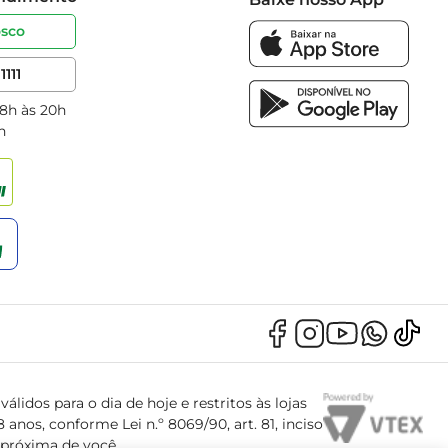
osco
1111
 8h às 20h
h
álidos para o dia de hoje e restritos às lojas
anos, conforme Lei n.º 8069/90, art. 81, inciso
s próxima de você.