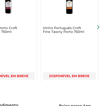
orto Croft
Vinho Português Croft
V
o 750ml
Fine Tawny Porto 750ml
M
T
NÍVEL EM BREVE
DISPONÍVEL EM BREVE
endimento
Baixe nosso App