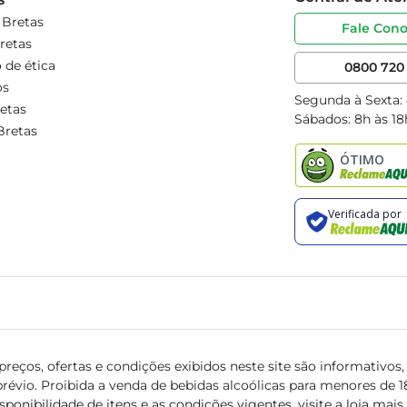
 Bretas
Fale Con
retas
 de ética
0800 720 
os
Segunda à Sexta:
etas
Sábados: 8h às 18
Bretas
reços, ofertas e condições exibidos neste site são informativos, v
révio. Proibida a venda de bebidas alcoólicas para menores de 18 
isponibilidade de itens e as condições vigentes, visite a loja mai