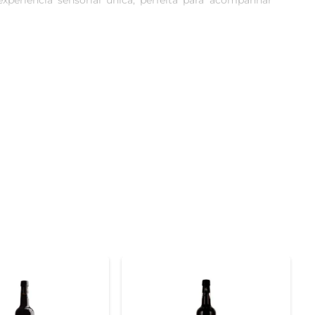
eriência sensorial única, perfeita para acompanhar 
am com nuances de caramelo e especiarias. O paladar é 
o e agradável. É um vinho que convida a ser saboreado 
 com queijos curados, sobremesas à base de chocolate 
iosa a qualquer refeição.

 garrafa em um local fresco e escuro, e após aberta, 