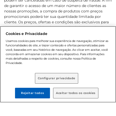
podem ser canceladas em caso de suspeita de fraude. A fim
de garantir o acesso de um maior número de clientes as
nossas promoções, a compra de produtos com preços
promocionais poderá ter sua quantidade limitada por
cliente. Os preços, ofertas e condições são exclusivos para
o e-commerce e válidos durante o dia de hoje, podendo
sofrer alterações sem prévia notificação. Proibida a venda
Cookies e Privacidade
de bebidas alcoólicas para menores de 18 anos, conforme
Usamos cookies para melhorar sua experiência de navegação, otimizar as
Lei n.º 8069/90, art. 81, inciso II (Estatuto da Criança e do
funcionalidades do site, e trazer conteúdo e ofertas personalizadas para
Adolescente). Preços e condições exclusivos para o
você, baseadas em seu histórico de navegação. Ao clicar em aceitar, você
concorda em armazenar cookies em seu dispositivo. Para informações
, podendo sofrer alterações sem aviso
www.bretas.com.br
mais detalhadas a respeito de cookies, consulte nossa Política de
prévio. O valor mínimo para as compras on-line é de R$
Privacidade.
80,00.
Configurar privacidade
© 2025 Copyright. Todos os direitos
reservados Bretas.
Rejeitar todos
Aceitar todos os cookies
Cencosud Brasil Comercial SA.CNPJ sob n°