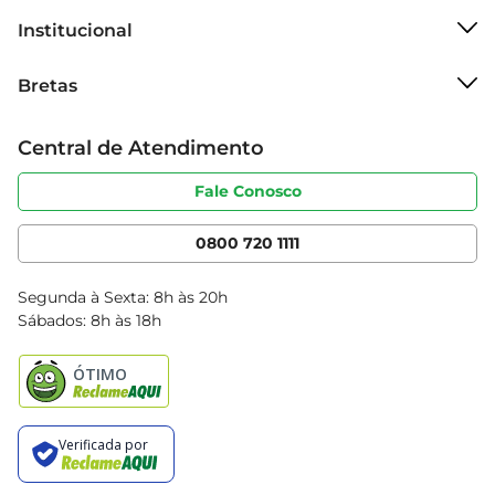
aroma.
Institucional
Sobre o Bretas
Bretas
Grupo Cencosud
Trabalhe conosco
Cartão Bretas
Central de Atendimento
Sobre privacidade
Produtos Bretas
Portal do fornecedor
Código de ética
Fale Conosco
Nossas Lojas
Serviços
Cencosud Media
App Bretas
0800 720 1111
Clube Bretas
Blog Bretas
Segunda à Sexta: 8h às 20h
Black Friday
Sábados: 8h às 18h
Natal