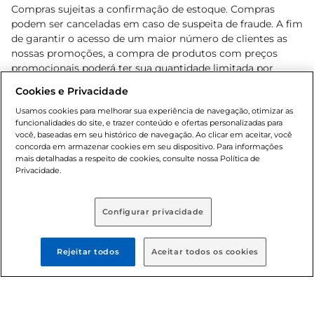
Compras sujeitas a confirmação de estoque. Compras
podem ser canceladas em caso de suspeita de fraude. A fim
de garantir o acesso de um maior número de clientes as
nossas promoções, a compra de produtos com preços
promocionais poderá ter sua quantidade limitada por
cliente. Os preços, ofertas e condições são exclusivos para
Cookies e Privacidade
o e-commerce e válidos durante o dia de hoje, podendo
sofrer alterações sem prévia notificação. Proibida a venda
Usamos cookies para melhorar sua experiência de navegação, otimizar as
funcionalidades do site, e trazer conteúdo e ofertas personalizadas para
de bebidas alcoólicas para menores de 18 anos, conforme
você, baseadas em seu histórico de navegação. Ao clicar em aceitar, você
Lei n.º 8069/90, art. 81, inciso II (Estatuto da Criança e do
concorda em armazenar cookies em seu dispositivo. Para informações
Adolescente). Preços e condições exclusivos para o
mais detalhadas a respeito de cookies, consulte nossa Política de
, podendo sofrer alterações sem aviso
Privacidade.
www.bretas.com.br
prévio. O valor mínimo para as compras on-line é de R$
80,00.
Configurar privacidade
© 2025 Copyright. Todos os direitos
reservados Bretas.
Rejeitar todos
Aceitar todos os cookies
Cencosud Brasil Comercial SA.CNPJ sob n°
39.346.861/0350-38 . Sediada na Av. das Nações Unidas,