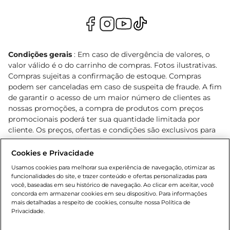
Condições gerais
: Em caso de divergência de valores, o
valor válido é o do carrinho de compras. Fotos ilustrativas.
Compras sujeitas a confirmação de estoque. Compras
podem ser canceladas em caso de suspeita de fraude. A fim
de garantir o acesso de um maior número de clientes as
nossas promoções, a compra de produtos com preços
promocionais poderá ter sua quantidade limitada por
cliente. Os preços, ofertas e condições são exclusivos para
o e-commerce e válidos durante o dia de hoje, podendo
sofrer alterações sem prévia notificação. Proibida a venda
Cookies e Privacidade
de bebidas alcoólicas para menores de 18 anos, conforme
Usamos cookies para melhorar sua experiência de navegação, otimizar as
Lei n.º 8069/90, art. 81, inciso II (Estatuto da Criança e do
funcionalidades do site, e trazer conteúdo e ofertas personalizadas para
Adolescente). Preços e condições exclusivos para o
você, baseadas em seu histórico de navegação. Ao clicar em aceitar, você
concorda em armazenar cookies em seu dispositivo. Para informações
, podendo sofrer alterações sem aviso
www.bretas.com.br
mais detalhadas a respeito de cookies, consulte nossa Política de
prévio. O valor mínimo para as compras on-line é de R$
Privacidade.
80,00.