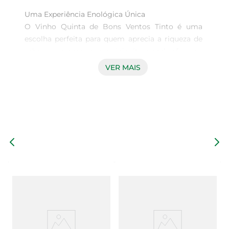
Uma Experiência Enológica Única  

O Vinho Quinta de Bons Ventos Tinto é uma 
escolha perfeita para quem aprecia a riqueza de 
sabores e aromas que a vinicultura pode oferecer. 
Com uma apresentação elegante em garrafa de 
VER MAIS
750ml, este vinho é ideal para acompanhar 
momentos especiais ou simplesmente para 
desfrutar no dia a dia. Sua composição 
cuidadosamente elaborada reflete a tradição e a 
paixão dos vinicultores, proporcionando uma 
experiência sensorial marcante.

Características e Notas de Degustação  

Este vinho tinto se destaca por suas notas 
frutadas e um leve toque de especiarias, que se 
harmonizam perfeitamente. Ao degustá-lo, você 
poderá perceber nuances de frutas vermelhas 
maduras, como cerejas e framboesas, que se 