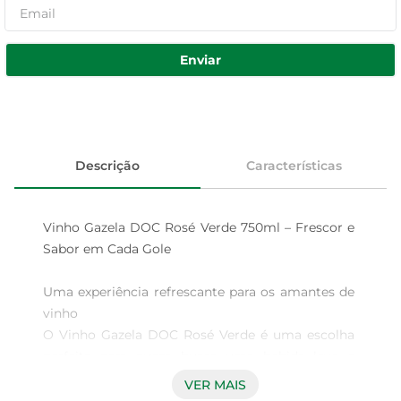
Enviar
Descrição
Características
Vinho Gazela DOC Rosé Verde 750ml – Frescor e 
Sabor em Cada Gole

Uma experiência refrescante para os amantes de 
vinho  

O Vinho Gazela DOC Rosé Verde é uma escolha 
perfeita para quem busca uma bebida leve e 
refrescante. Com sua coloração rosada e aromas 
VER MAIS
frutados, este vinho é ideal para acompanhar 