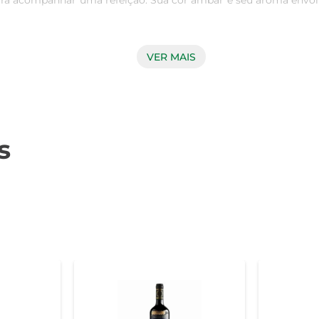
ara acompanhar uma refeição. Sua cor âmbar e seu aroma envol
VER MAIS
scos e figos, combinadas com nuances de caramelo e especiari
É um vinho que se destaca pela sua elegância, tornando-se u
s
ser harmonizado com uma variedade de pratos. É perfeito pa
ção. Sua complexidade se complementa com a doçura de sobrem
e servir o vinho levemente fresco, entre 12°C e 16°C. Armazen
ctas por mais tempo. Após aberto, o vinho pode ser consumido 