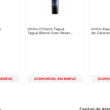
a
Vinho Chileno Tagua
Vinho Esp
Tagua Blend Gran Reserva
de Cáceres
s
Tinto 750ml
75ml
 BREVE
DISPONÍVEL EM BREVE
DISPO
Central de At
s