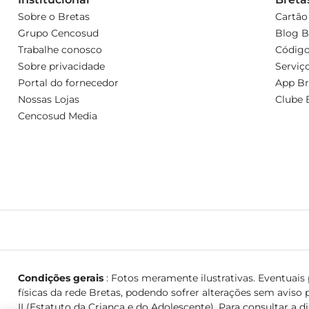
Sobre o Bretas
Cartão
Grupo Cencosud
Blog B
Trabalhe conosco
Código
Sobre privacidade
Serviç
Portal do fornecedor
App Br
Nossas Lojas
Clube 
Cencosud Media
Condições gerais
: Fotos meramente ilustrativas. Eventuais p
físicas da rede Bretas, podendo sofrer alterações sem aviso p
II (Estatuto da Criança e do Adolescente). Para consultar a d