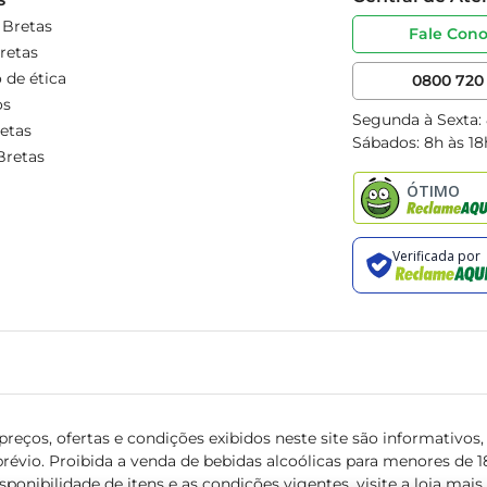
 Bretas
Fale Con
retas
 de ética
0800 720 
os
Segunda à Sexta:
etas
Sábados: 8h às 18
Bretas
reços, ofertas e condições exibidos neste site são informativos, v
révio. Proibida a venda de bebidas alcoólicas para menores de 18 
isponibilidade de itens e as condições vigentes, visite a loja mai