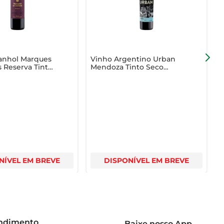
anhol Marques
Vinho Argentino Urban
V
 Reserva Tinto
Mendoza Tinto Seco
V
Malbec 750ml
T
NÍVEL EM BREVE
DISPONÍVEL EM BREVE
endimento
Baixe nosso App