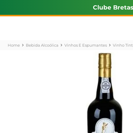
Clube Breta
Bebida Alcoólica
Vinhos E Espumantes
Vinho Tint