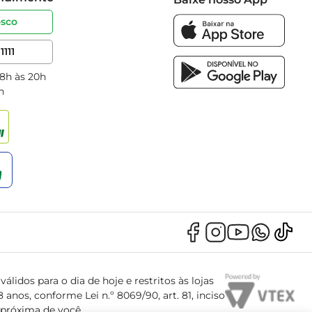
osco
1111
 8h às 20h
h
álidos para o dia de hoje e restritos às lojas
anos, conforme Lei n.º 8069/90, art. 81, inciso
s próxima de você.