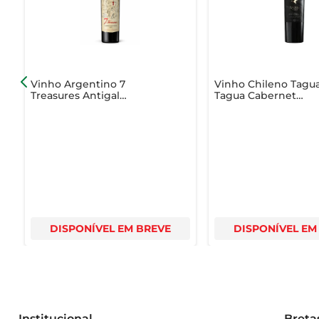
Vinho Argentino 7
Vinho Chileno Tagu
Treasures Antigal
Tagua Cabernet
Cabernet Sauvignon Tinto
Sauvignon First Clas
750ml
Tinto 750ml
DISPONÍVEL EM BREVE
DISPONÍVEL EM
Institucional
Breta