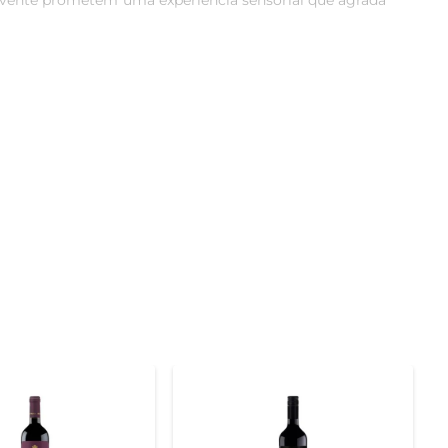
vente prometem uma experiência sensorial que agrada 
as. O paladar é suave e aveludado, com um final longo 
ma excelente opção tanto para iniciantes quanto para 
ra acompanhar queijos curados, sobremesas à base de 
esas, criando uma combinação irresistível.

á-lo em um local fresco e escuro, longe da luz direta, 
em até duas semanas, mantendo seu sabor e aroma.