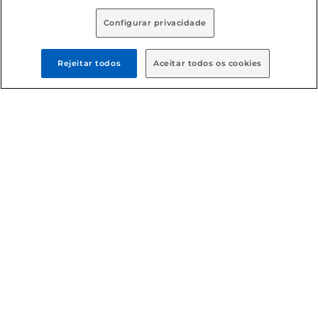
Configurar privacidade
Rejeitar todos
Aceitar todos os cookies
Formas de pagamento
Dúvidas frequentes (FAQ)
Política de troca e devolução
Política de entrega
Condições gerais
: Em caso de divergência de valores, o
valor válido é o do carrinho de compras. Fotos ilustrativas.
Compras sujeitas a confirmação de estoque. Compras
podem ser canceladas em caso de suspeita de fraude. A fim
de garantir o acesso de um maior número de clientes as