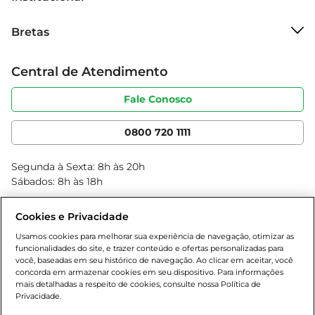
Ferreira Tawny, recomenda-se armazená-lo em 
Sobre o Bretas
local fresco e seco, longe da luz direta. Após 
Bretas
Grupo Cencosud
aberto, o vinho pode ser consumido ao longo de 
Trabalhe conosco
várias semanas, mantendo suas qualidades 
Cartão Bretas
Central de Atendimento
Sobre privacidade
intactas. Essa durabilidade torna-o uma excelente 
Produtos Bretas
Portal do fornecedor
opção para aqueles que desejam desfrutar de um 
Código de ética
Fale Conosco
Nossas Lojas
bom vinho em diferentes momentos, sem a 
Serviços
Cencosud Media
pressa de consumi-lo rapidamente.
App Bretas
0800 720 1111
Clube Bretas
Blog Bretas
Segunda à Sexta: 8h às 20h
Black Friday
Sábados: 8h às 18h
Natal
Cookies e Privacidade
Usamos cookies para melhorar sua experiência de navegação, otimizar as
funcionalidades do site, e trazer conteúdo e ofertas personalizadas para
você, baseadas em seu histórico de navegação. Ao clicar em aceitar, você
concorda em armazenar cookies em seu dispositivo. Para informações
mais detalhadas a respeito de cookies, consulte nossa Política de
Privacidade.
Baixe nosso App