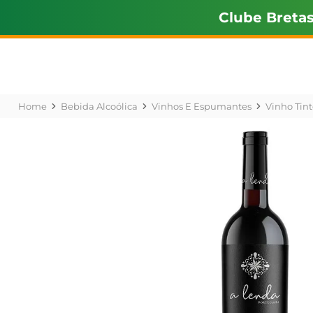
Clube Breta
Bebida Alcoólica
Vinhos E Espumantes
Vinho Tint