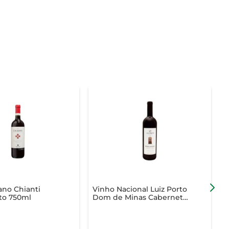
iano Chianti
Vinho Nacional Luiz Porto
V
to 750ml
Dom de Minas Cabernet
C
Fran Tinto 750ml