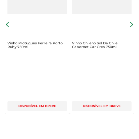
temperaturas entre 16°C e 18°C, pode ser 
apreciado sozinho ou em companhia de pratos 
variados.

V
T
Harmonização perfeita  

O Vinho NAC Seleção Tinto é versátil e combina 
Vinho Protuguês Ferreira Porto
Vinho Chileno Sol De Chile
Ruby 750ml
Cabernet Car Gres 750ml
bem com uma variedade de pratos. Experimente 
acompanhá-lo com carnes vermelhas grelhadas, 
massas ao molho de tomate ou queijos curados. 
Sua complexidade de sabores enriquece qualquer 
refeição, tornando-a ainda mais memorável. 
Além disso, é uma excelente escolha para 
momentos de confraternização, seja em um 
jantar entre amigos ou em uma celebração 
DISPONÍVEL EM BREVE
DISPONÍVEL EM BREVE
especial.

Recomendações de armazenamento  

Para preservar todas as qualidades do Vinho NAC 