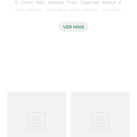
O Vinho NAC Seleção Tinto Cabernet Merlot é 
uma escolha ideal para quem aprecia um bom 
vinho. Com uma combinação harmoniosa das 
uvas Cabernet Sauvignon e Merlot, este vinho 
VER MAIS
apresenta um perfil de sabor rico e encorpado, 
perfeito para acompanhar momentos especiais 
ou simplesmente para relaxar após um dia 
agitado. Sua coloração intensa e aromas frutados 
prometem uma experiência sensorial única.

Características e notas de degustação  

Este vinho tinto é caracterizado por notas de 
frutas vermelhas maduras, como cerejas e 
framboesas, que se entrelaçam com sutis toques 
de especiarias. O paladar é equilibrado, com 
taninos suaves que proporcionam uma textura 
aveludada. A acidez bem integrada confere 
frescor, tornando-o agradável do primeiro ao 
último gole. Ideal para ser servido em 