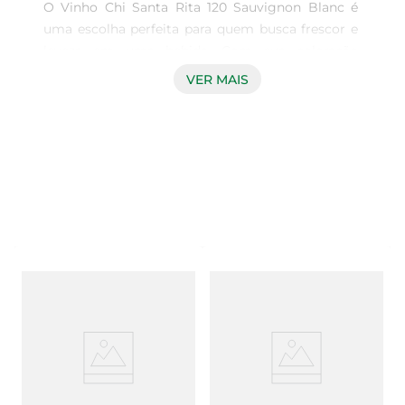
O Vinho Chi Santa Rita 120 Sauvignon Blanc é 
uma escolha perfeita para quem busca frescor e 
leveza em uma bebida. Com sua coloração 
amarelo-palha e reflexos esverdeados, este vinho 
VER MAIS
é um convite a momentos de descontração e 
prazer. Ideal para ser apreciado em dias quentes 
ou em celebrações especiais, ele traz consigo a 
essência dos vinhos chilenos, reconhecidos 
mundialmente pela sua qualidade.

Notas de Degustação  

Ao degustar, você será envolvido por aromas 
frutados que remetem a frutas cítricas, como 
limão e grapefruit, além de notas herbáceas que 
proporcionam um toque refrescante. No paladar, 
sua acidez equilibrada e leve corpo fazem com 
que cada gole seja uma verdadeira explosão de 
sabor. É um vinho que se destaca pela sua 
versatilidade, harmonizando perfeitamente com 