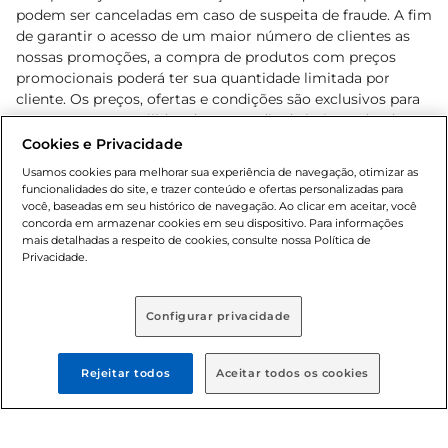
podem ser canceladas em caso de suspeita de fraude. A fim
de garantir o acesso de um maior número de clientes as
nossas promoções, a compra de produtos com preços
promocionais poderá ter sua quantidade limitada por
cliente. Os preços, ofertas e condições são exclusivos para
o e-commerce e válidos durante o dia de hoje, podendo
sofrer alterações sem prévia notificação. Proibida a venda
Cookies e Privacidade
de bebidas alcoólicas para menores de 18 anos, conforme
Usamos cookies para melhorar sua experiência de navegação, otimizar as
Lei n.º 8069/90, art. 81, inciso II (Estatuto da Criança e do
funcionalidades do site, e trazer conteúdo e ofertas personalizadas para
Adolescente). Preços e condições exclusivos para o
você, baseadas em seu histórico de navegação. Ao clicar em aceitar, você
concorda em armazenar cookies em seu dispositivo. Para informações
, podendo sofrer alterações sem aviso
www.bretas.com.br
mais detalhadas a respeito de cookies, consulte nossa Política de
prévio. O valor mínimo para as compras on-line é de R$
Privacidade.
80,00.
Configurar privacidade
© 2025 Copyright. Todos os direitos
reservados Bretas.
Rejeitar todos
Aceitar todos os cookies
Cencosud Brasil Comercial SA.CNPJ sob n°