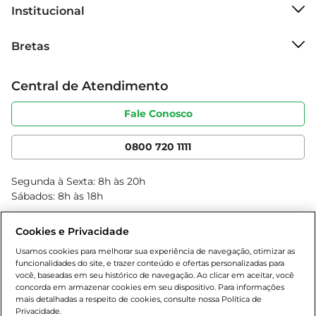
Institucional
O Vinho Chi Sta Ema Amplus Carignan é mais do 
Sobre o Bretas
que uma bebida; é uma celebração de sabor e 
Bretas
Grupo Cencosud
tradição, perfeita para quem valoriza momentos 
Trabalhe conosco
de qualidade.
Cartão Bretas
Central de Atendimento
Sobre privacidade
Produtos Bretas
Portal do fornecedor
Código de ética
Fale Conosco
Nossas Lojas
Serviços
Cencosud Media
App Bretas
0800 720 1111
Clube Bretas
Blog Bretas
Segunda à Sexta: 8h às 20h
Black Friday
Sábados: 8h às 18h
Natal
Cookies e Privacidade
Usamos cookies para melhorar sua experiência de navegação, otimizar as
funcionalidades do site, e trazer conteúdo e ofertas personalizadas para
você, baseadas em seu histórico de navegação. Ao clicar em aceitar, você
concorda em armazenar cookies em seu dispositivo. Para informações
mais detalhadas a respeito de cookies, consulte nossa Política de
Privacidade.