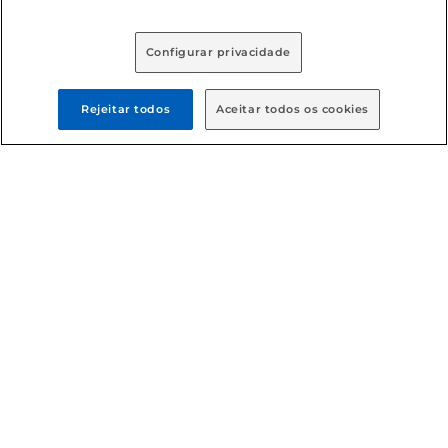
Baixe nosso App
Configurar privacidade
Rejeitar todos
Aceitar todos os cookies
Formas de pagamento
Dúvidas frequentes (FAQ)
Política de troca e devolução
Política de entrega
Condições gerais
: Em caso de divergência de valores, o
valor válido é o do carrinho de compras. Fotos ilustrativas.
Compras sujeitas a confirmação de estoque. Compras
podem ser canceladas em caso de suspeita de fraude. A fim