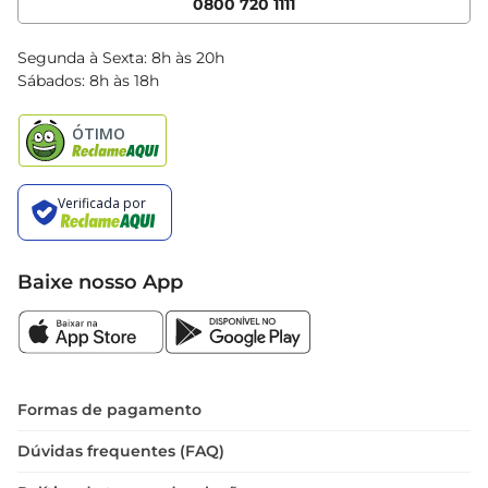
0800 720 1111
Clube Bretas
Blog Bretas
Segunda à Sexta: 8h às 20h
Black Friday
Sábados: 8h às 18h
Natal
Baixe nosso App
Formas de pagamento
Dúvidas frequentes (FAQ)