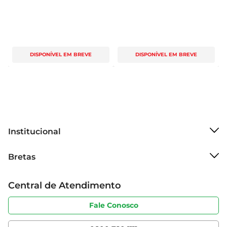
DISPONÍVEL EM BREVE
DISPONÍVEL EM BREVE
Institucional
Sobre o Bretas
Bretas
Grupo Cencosud
Trabalhe conosco
Cartão Bretas
Central de Atendimento
Sobre privacidade
Produtos Bretas
Portal do fornecedor
Código de ética
Fale Conosco
Nossas Lojas
Serviços
Cencosud Media
App Bretas