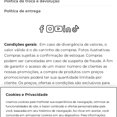
Política de troca e devolução
Política de entrega
Condições gerais
: Em caso de divergência de valores, o
valor válido é o do carrinho de compras. Fotos ilustrativas.
Compras sujeitas a confirmação de estoque. Compras
podem ser canceladas em caso de suspeita de fraude. A fim
de garantir o acesso de um maior número de clientes as
nossas promoções, a compra de produtos com preços
promocionais poderá ter sua quantidade limitada por
cliente. Os preços, ofertas e condições são exclusivos para
o e-commerce e válidos durante o dia de hoje, podendo
sofrer alterações sem prévia notificação. Proibida a venda
Cookies e Privacidade
de bebidas alcoólicas para menores de 18 anos, conforme
Usamos cookies para melhorar sua experiência de navegação, otimizar as
Lei n.º 8069/90, art. 81, inciso II (Estatuto da Criança e do
funcionalidades do site, e trazer conteúdo e ofertas personalizadas para
Adolescente). Preços e condições exclusivos para o
você, baseadas em seu histórico de navegação. Ao clicar em aceitar, você
concorda em armazenar cookies em seu dispositivo. Para informações
, podendo sofrer alterações sem aviso
www.bretas.com.br