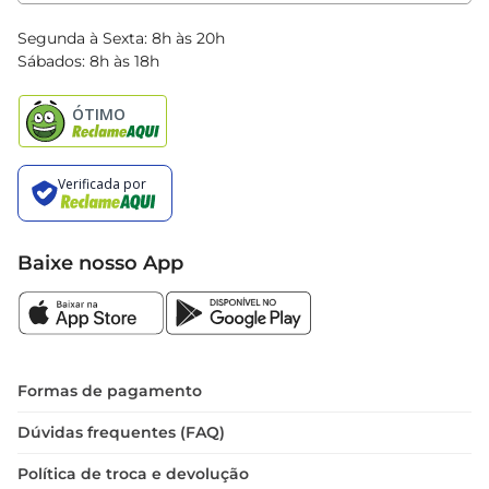
Clube Bretas
Blog Bretas
Segunda à Sexta: 8h às 20h
Black Friday
Sábados: 8h às 18h
Natal
Baixe nosso App
Formas de pagamento
Dúvidas frequentes (FAQ)
Política de troca e devolução