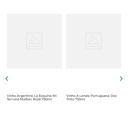
V
R
Vinho Argentino La Esquina Mi
Vinho A Lenda Portuguesa Doc
Terruno Malbec Rosé 750ml
Tinto 750ml