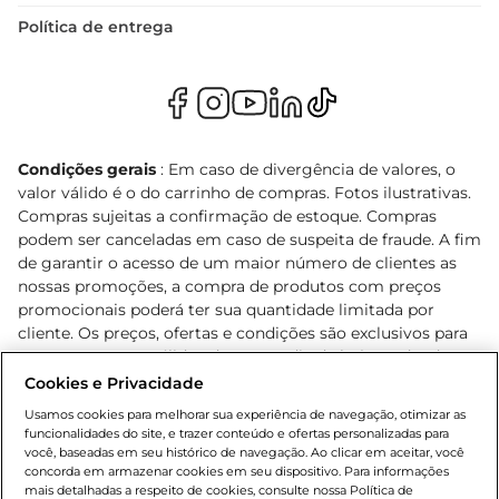
Política de entrega
Condições gerais
: Em caso de divergência de valores, o
valor válido é o do carrinho de compras. Fotos ilustrativas.
Compras sujeitas a confirmação de estoque. Compras
podem ser canceladas em caso de suspeita de fraude. A fim
de garantir o acesso de um maior número de clientes as
nossas promoções, a compra de produtos com preços
promocionais poderá ter sua quantidade limitada por
cliente. Os preços, ofertas e condições são exclusivos para
o e-commerce e válidos durante o dia de hoje, podendo
sofrer alterações sem prévia notificação. Proibida a venda
Cookies e Privacidade
de bebidas alcoólicas para menores de 18 anos, conforme
Usamos cookies para melhorar sua experiência de navegação, otimizar as
Lei n.º 8069/90, art. 81, inciso II (Estatuto da Criança e do
funcionalidades do site, e trazer conteúdo e ofertas personalizadas para
Adolescente). Preços e condições exclusivos para o
você, baseadas em seu histórico de navegação. Ao clicar em aceitar, você
concorda em armazenar cookies em seu dispositivo. Para informações
, podendo sofrer alterações sem aviso
www.bretas.com.br
mais detalhadas a respeito de cookies, consulte nossa Política de
prévio. O valor mínimo para as compras on-line é de R$