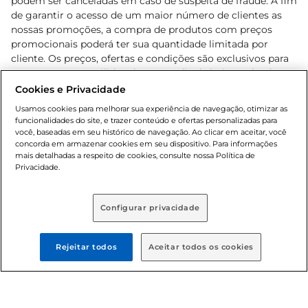
podem ser canceladas em caso de suspeita de fraude. A fim
de garantir o acesso de um maior número de clientes as
nossas promoções, a compra de produtos com preços
promocionais poderá ter sua quantidade limitada por
cliente. Os preços, ofertas e condições são exclusivos para
o e-commerce e válidos durante o dia de hoje, podendo
sofrer alterações sem prévia notificação. Proibida a venda
Cookies e Privacidade
de bebidas alcoólicas para menores de 18 anos, conforme
Usamos cookies para melhorar sua experiência de navegação, otimizar as
Lei n.º 8069/90, art. 81, inciso II (Estatuto da Criança e do
funcionalidades do site, e trazer conteúdo e ofertas personalizadas para
Adolescente). Preços e condições exclusivos para o
você, baseadas em seu histórico de navegação. Ao clicar em aceitar, você
concorda em armazenar cookies em seu dispositivo. Para informações
, podendo sofrer alterações sem aviso
www.bretas.com.br
mais detalhadas a respeito de cookies, consulte nossa Política de
prévio. O valor mínimo para as compras on-line é de R$
Privacidade.
80,00.
Configurar privacidade
© 2025 Copyright. Todos os direitos
reservados Bretas.
Rejeitar todos
Aceitar todos os cookies
Cencosud Brasil Comercial SA.CNPJ sob n°