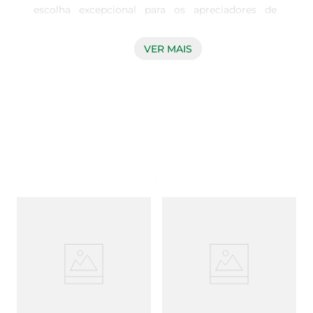
escolha excepcional para os apreciadores de 
vinhos que buscam qualidade e sabor marcante. 
Com 750ml de pura elegância, este vinho tinto é 
VER MAIS
produzido com uvas Merlot cuidadosamente 
selecionadas, garantindo uma experiência 
sensorial rica e envolvente. Ideal para 
acompanhar momentos especiais ou 
simplesmente para desfrutar em um jantar 
tranquilo, este vinho é uma verdadeira celebração 
do paladar.

Características do Vinho  

Este Merlot apresenta uma coloração rubi 
intensa, que já revela a profundidade de seu 
sabor. No nariz, destaca-se com aromas de frutas 
vermelhas maduras, como ameixas e cerejas, 
complementados por sutis notas de especiarias e 
um leve toque de baunilha, resultado do seu 
envelhecimento em barricas de carvalho. No 