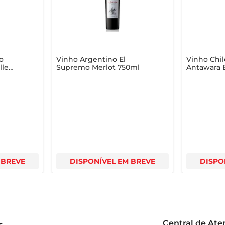
o
Vinho Argentino El
Vinho Chil
lle
Supremo Merlot 750ml
Antawara 
o
750ml
Merlot e permita-se ser transportado para as vinhas chilenas a 
 BREVE
DISPONÍVEL EM BREVE
DISPO
Central de At
s