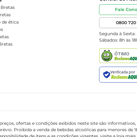
 Bretas
Fale Con
retas
 de ética
0800 720 
os
Segunda à Sexta:
etas
Sábados: 8h às 18
Bretas
reços, ofertas e condições exibidos neste site são informativos, v
révio. Proibida a venda de bebidas alcoólicas para menores de 18 
isponibilidade de itens e as condições vigentes, visite a loja mai