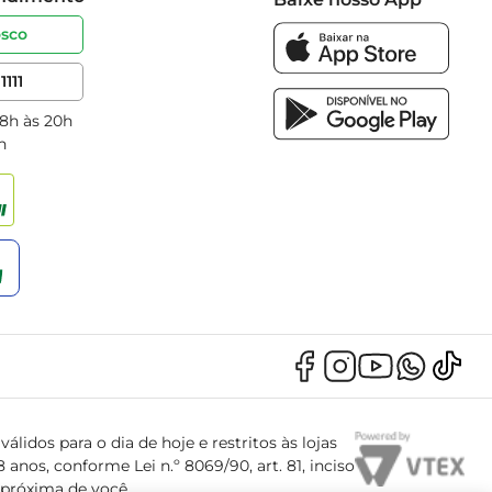
osco
1111
 8h às 20h
h
álidos para o dia de hoje e restritos às lojas
anos, conforme Lei n.º 8069/90, art. 81, inciso
s próxima de você.