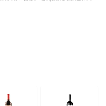
rlot é um convite a uma experiência sensorial rica e 
utados de ameixas e cerejas, complementados por notas 
 é macio e encorpado, com taninos bem integrados que 
tos. É uma excelente escolha para acompanhar carnes 
m parceiro ideal para momentos especiais, seja em um 
dade e a paixão pela viticultura são evidentes em cada 
ê não está apenas escolhendo um vinho, mas também uma 