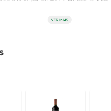
ade. Produzido pela renomada vinícola Cousiño Macul, este Me
VER MAIS
e revela um profundo tom rubi. No nariz, apresenta aromas fr
 do seu envelhecimento em barricas de carvalho. No paladar,
s
é versátil e combina perfeitamente com uma variedade de pra
 queijos curados. Sua complexidade e suavidade fazem dele u
 Chile, com uma história que remonta a 1856. A dedicação à quali
olher o Vinho Chi Cousiño Macul Antiguas Reservas Merlot, voc