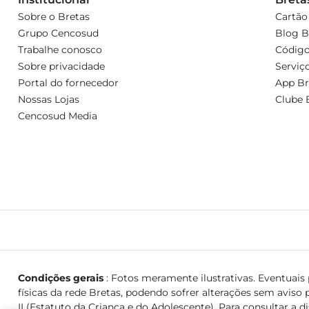
Sobre o Bretas
Cartão
Grupo Cencosud
Blog B
Trabalhe conosco
Código
Sobre privacidade
Serviç
Portal do fornecedor
App Br
Nossas Lojas
Clube 
Cencosud Media
Condições gerais
: Fotos meramente ilustrativas. Eventuais p
físicas da rede Bretas, podendo sofrer alterações sem aviso p
II (Estatuto da Criança e do Adolescente). Para consultar a d