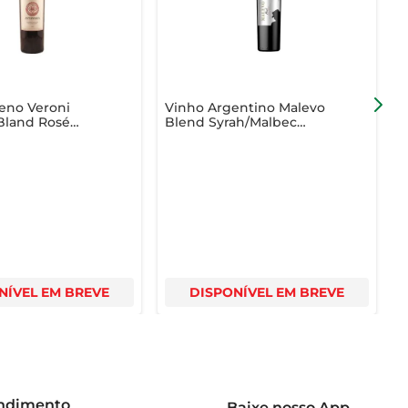
eno Veroni
Vinho Argentino Malevo
V
Bland Rosé
Blend Syrah/Malbec
750ml
F
cada gole.
NÍVEL EM BREVE
DISPONÍVEL EM BREVE
endimento
Baixe nosso App