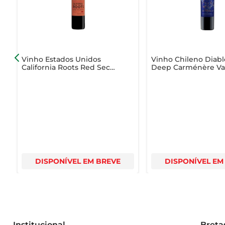
- Tipo: Vinho Tinto  

- Variedade: Merlot  

- Volume: 750ml  

- Região: Vale do Maipo, Chile  

- Teor Alcoólico: 13,5%  

Vinho Estados Unidos
Vinho Chileno Diabl
California Roots Red Seco
Deep Carménère Va
Tinto 750ml
del Rapel Tinto Mei
Desfrute do Vinho Chi Cousiño Macul Antiguas Reservas 
Seco750ml
DISPONÍVEL EM BREVE
DISPONÍVEL EM
Institucional
Breta