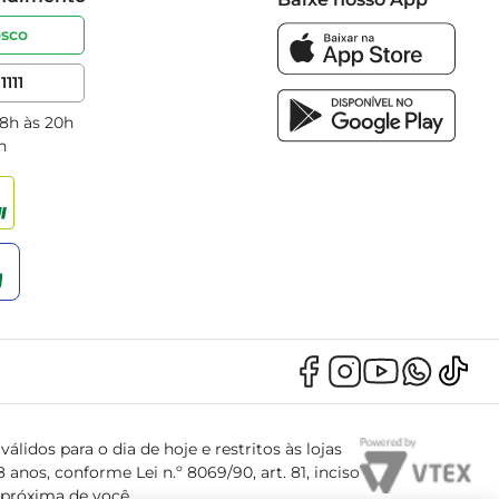
osco
1111
 8h às 20h
h
álidos para o dia de hoje e restritos às lojas
anos, conforme Lei n.º 8069/90, art. 81, inciso
s próxima de você.