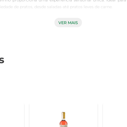
vinho proporciona uma experiência sensorial única. Ideal pa
ade de pratos, desde saladas até pratos leves de carne.

VER MAIS
iversas ocasiões. Sua acidez equilibrada e notas frutadas t
 uma ótima opção para ser servido em encontros com amigos
s
lecionadas, garantindo um padrão de qualidade que reflete 
sticas únicas das uvas, resultando em um vinho que é ao mesmo 
e servir o Vinho Chi Casillero Diablo Rosé bem gelado, entre 8°C