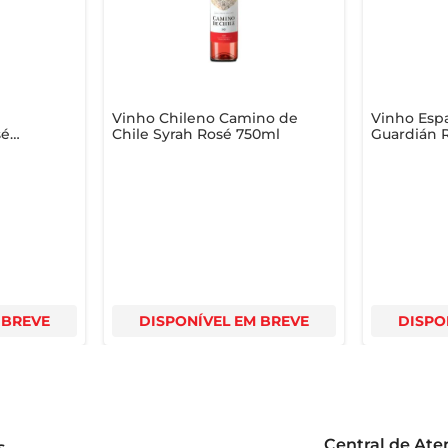
Vinho Chileno Camino de
Vinho Espa
sé
Chile Syrah Rosé 750ml
Guardián R
750ml
 BREVE
DISPONÍVEL EM BREVE
DISPO
Central de At
s