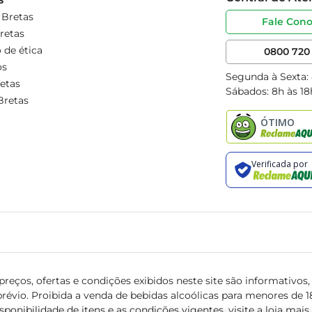
 Bretas
Fale Con
retas
 de ética
0800 720 
os
Segunda à Sexta:
etas
Sábados: 8h às 18
Bretas
reços, ofertas e condições exibidos neste site são informativos, v
révio. Proibida a venda de bebidas alcoólicas para menores de 18 
isponibilidade de itens e as condições vigentes, visite a loja mai