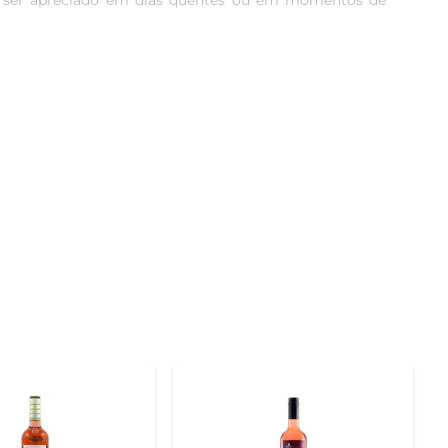
ra ser apreciado em dias quentes ou em momentos de 
ornam-no um excelente acompanhante para pratos como 
 ou em celebrações especiais, trazendo um toque de 
a tradição da vinícola. O processo de vinificação é 
tempo acessível e de alta qualidade.

 e 10°C. Essa temperatura realça sua frescura e sabor, 