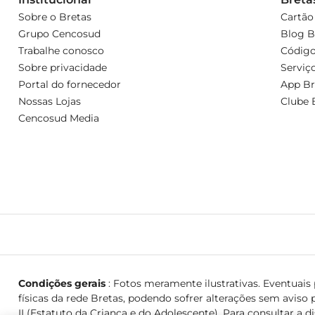
Sobre o Bretas
Cartão
Grupo Cencosud
Blog B
Trabalhe conosco
Código
Sobre privacidade
Serviç
Portal do fornecedor
App Br
Nossas Lojas
Clube 
Cencosud Media
Condições gerais
: Fotos meramente ilustrativas. Eventuais p
físicas da rede Bretas, podendo sofrer alterações sem aviso p
II (Estatuto da Criança e do Adolescente). Para consultar a d