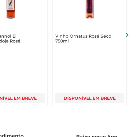
nhol El
Vinho Ornatus Rosé Seco
V
ioja Rosé
750ml
C
S
NÍVEL EM BREVE
DISPONÍVEL EM BREVE
endimento
Baixe nosso App