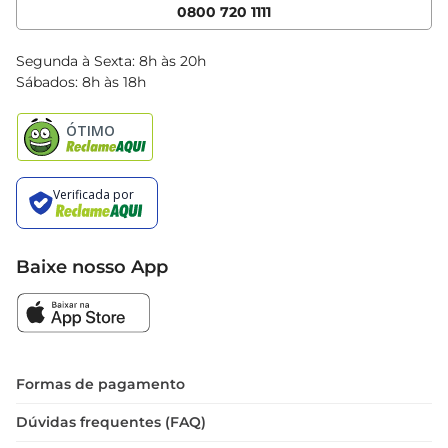
Cencosud Media
App Bretas
0800 720 1111
Clube Bretas
Blog Bretas
Segunda à Sexta: 8h às 20h
Black Friday
Sábados: 8h às 18h
Natal
Baixe nosso App
Formas de pagamento
Dúvidas frequentes (FAQ)