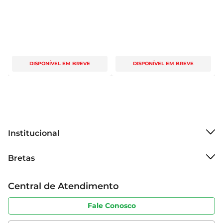
DISPONÍVEL EM BREVE
DISPONÍVEL EM BREVE
Institucional
Sobre o Bretas
Bretas
Grupo Cencosud
Trabalhe conosco
Cartão Bretas
Central de Atendimento
Sobre privacidade
Produtos Bretas
Portal do fornecedor
Código de ética
Fale Conosco
Nossas Lojas
Serviços