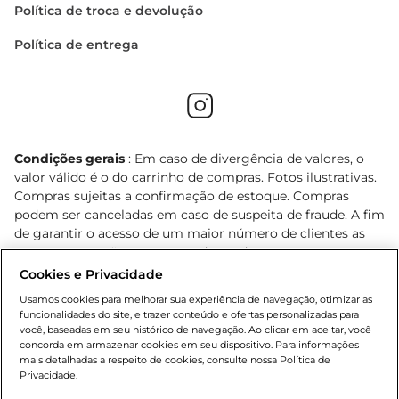
Política de troca e devolução
Política de entrega
Condições gerais
: Em caso de divergência de valores, o
valor válido é o do carrinho de compras. Fotos ilustrativas.
Compras sujeitas a confirmação de estoque. Compras
podem ser canceladas em caso de suspeita de fraude. A fim
de garantir o acesso de um maior número de clientes as
nossas promoções, a compra de produtos com preços
promocionais poderá ter sua quantidade limitada por
Cookies e Privacidade
cliente. Os preços, ofertas e condições são exclusivos para
Usamos cookies para melhorar sua experiência de navegação, otimizar as
o e-commerce e válidos durante o dia de hoje, podendo
funcionalidades do site, e trazer conteúdo e ofertas personalizadas para
sofrer alterações sem prévia notificação. Proibida a venda
você, baseadas em seu histórico de navegação. Ao clicar em aceitar, você
de bebidas alcoólicas para menores de 18 anos, conforme
concorda em armazenar cookies em seu dispositivo. Para informações
mais detalhadas a respeito de cookies, consulte nossa Política de
Lei n.º 8069/90, art. 81, inciso II (Estatuto da Criança e do
Privacidade.
Adolescente). Preços e condições exclusivos para o