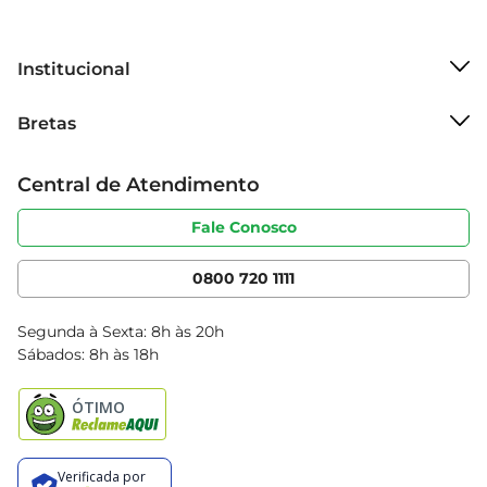
Institucional
Sobre o Bretas
Bretas
Grupo Cencosud
Trabalhe conosco
Cartão Bretas
Central de Atendimento
Sobre privacidade
Produtos Bretas
Portal do fornecedor
Código de ética
Fale Conosco
Nossas Lojas
Serviços
Cencosud Media
App Bretas
0800 720 1111
Clube Bretas
Blog Bretas
Segunda à Sexta: 8h às 20h
Black Friday
Sábados: 8h às 18h
Natal