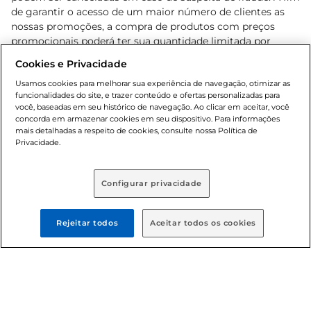
de garantir o acesso de um maior número de clientes as
nossas promoções, a compra de produtos com preços
promocionais poderá ter sua quantidade limitada por
cliente. Os preços, ofertas e condições são exclusivos para
Cookies e Privacidade
o e-commerce e válidos durante o dia de hoje, podendo
sofrer alterações sem prévia notificação. Proibida a venda
Usamos cookies para melhorar sua experiência de navegação, otimizar as
funcionalidades do site, e trazer conteúdo e ofertas personalizadas para
de bebidas alcoólicas para menores de 18 anos, conforme
você, baseadas em seu histórico de navegação. Ao clicar em aceitar, você
Lei n.º 8069/90, art. 81, inciso II (Estatuto da Criança e do
concorda em armazenar cookies em seu dispositivo. Para informações
Adolescente). Preços e condições exclusivos para o
mais detalhadas a respeito de cookies, consulte nossa Política de
, podendo sofrer alterações sem aviso
Privacidade.
www.bretas.com.br
prévio. O valor mínimo para as compras on-line é de R$
80,00.
Configurar privacidade
© 2025 Copyright. Todos os direitos
reservados Bretas.
Rejeitar todos
Aceitar todos os cookies
Cencosud Brasil Comercial SA.CNPJ sob n°
39.346.861/0350-38 . Sediada na Av. das Nações Unidas,
12.995, 21º andar, CEP: 04.578-000, Bairro Brooklin Paulista,