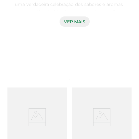
uma verdadeira celebração dos sabores e aromas 
que a região de Mendoza tem a oferecer. Com 
uma cor rubi intensa, este vinho proporciona 
VER MAIS
uma experiência sensorial rica e envolvente, ideal 
para acompanhar momentos especiais ou 
simplesmente para relaxar após um dia agitado.

Características Principais  

Este Malbec é conhecido por seu corpo 
encorpado e taninos macios, que se combinam 
para criar um paladar equilibrado e aveludado. Os 
aromas de frutas vermelhas maduras, como 
ameixa e cereja, são complementados por notas 
sutis de especiarias e um leve toque de baunilha, 
resultado do seu envelhecimento em barricas de 
carvalho. Essa combinação torna cada gole uma 
verdadeira viagem ao coração da Argentina.

Harmonização Perfeita  
