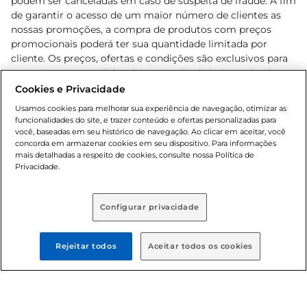
podem ser canceladas em caso de suspeita de fraude. A fim
de garantir o acesso de um maior número de clientes as
nossas promoções, a compra de produtos com preços
promocionais poderá ter sua quantidade limitada por
cliente. Os preços, ofertas e condições são exclusivos para
o e-commerce e válidos durante o dia de hoje, podendo
sofrer alterações sem prévia notificação. Proibida a venda
Cookies e Privacidade
de bebidas alcoólicas para menores de 18 anos, conforme
Usamos cookies para melhorar sua experiência de navegação, otimizar as
Lei n.º 8069/90, art. 81, inciso II (Estatuto da Criança e do
funcionalidades do site, e trazer conteúdo e ofertas personalizadas para
Adolescente). Preços e condições exclusivos para o
você, baseadas em seu histórico de navegação. Ao clicar em aceitar, você
concorda em armazenar cookies em seu dispositivo. Para informações
, podendo sofrer alterações sem aviso
www.bretas.com.br
mais detalhadas a respeito de cookies, consulte nossa Política de
prévio. O valor mínimo para as compras on-line é de R$
Privacidade.
80,00.
Configurar privacidade
© 2025 Copyright. Todos os direitos
reservados Bretas.
Rejeitar todos
Aceitar todos os cookies
Cencosud Brasil Comercial SA.CNPJ sob n°