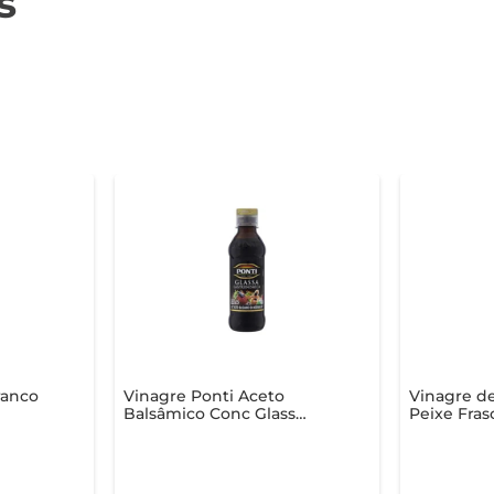
s
ranco
Vinagre Ponti Aceto
Vinagre de
Balsâmico Conc Glass
Peixe Fras
250g