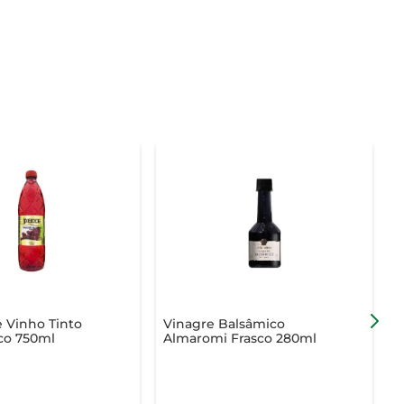
 Vinho Tinto
Vinagre Balsâmico
V
co 750ml
Almaromi Frasco 280ml
V