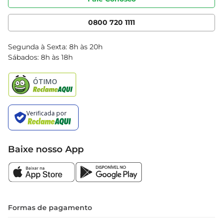
Nossas Lojas
Serviços
Cencosud Media
App Bretas
0800 720 1111
Clube Bretas
Blog Bretas
Segunda à Sexta: 8h às 20h
Black Friday
Sábados: 8h às 18h
Natal
Baixe nosso App
Formas de pagamento