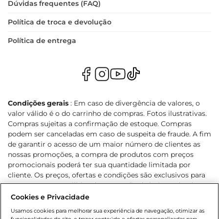
Dúvidas frequentes (FAQ)
Política de troca e devolução
Política de entrega
Condições gerais
: Em caso de divergência de valores, o
valor válido é o do carrinho de compras. Fotos ilustrativas.
Compras sujeitas a confirmação de estoque. Compras
podem ser canceladas em caso de suspeita de fraude. A fim
de garantir o acesso de um maior número de clientes as
nossas promoções, a compra de produtos com preços
promocionais poderá ter sua quantidade limitada por
cliente. Os preços, ofertas e condições são exclusivos para
o e-commerce e válidos durante o dia de hoje, podendo
sofrer alterações sem prévia notificação. Proibida a venda
Cookies e Privacidade
de bebidas alcoólicas para menores de 18 anos, conforme
Usamos cookies para melhorar sua experiência de navegação, otimizar as
Lei n.º 8069/90, art. 81, inciso II (Estatuto da Criança e do