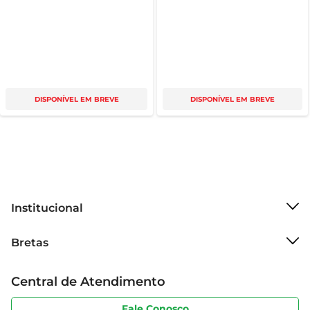
DISPONÍVEL EM BREVE
DISPONÍVEL EM BREVE
Institucional
Sobre o Bretas
Bretas
Grupo Cencosud
Trabalhe conosco
Cartão Bretas
Central de Atendimento
Sobre privacidade
Produtos Bretas
Portal do fornecedor
Código de ética
Fale Conosco